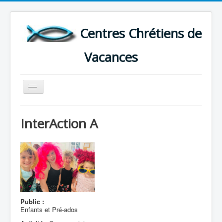
Centres Chrétiens de
Vacances
Basculer
la
navigation
ACCUEIL
InterAction A
CARTE DES CENTRES DE VACANCES .
LISTE DES SEJOURS DE VACANCES 2026
PLUS
Public :
Enfants et Pré-ados