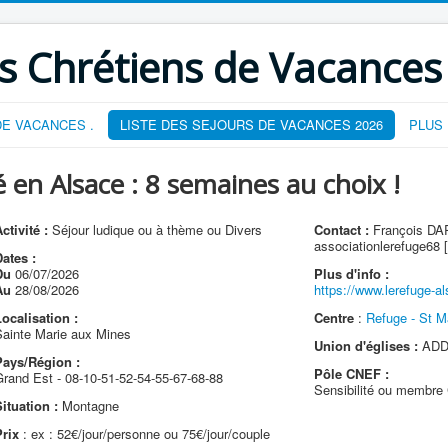
s Chrétiens de Vacances
E VACANCES .
LISTE DES SEJOURS DE VACANCES 2026
PLUS
en Alsace : 8 semaines au choix !
ctivité :
Séjour ludique ou à thème ou Divers
Contact :
François D
associationlerefuge68
ates :
Du
06/07/2026
Plus d'info :
Au
28/08/2026
https://www.lerefuge-al
ocalisation :
Centre
:
Refuge - St Ma
Sainte Marie aux Mines
Union d'églises :
ADD 
Pays/Région :
Pôle CNEF :
Grand Est - 08-10-51-52-54-55-67-68-88
Sensibilité ou membr
ituation :
Montagne
Prix
: ex : 52€/jour/personne ou 75€/jour/couple