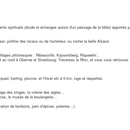
ts spirituels (étude et échanges autour d'un passage de la bible) apportés pa
r, profiter des locaux ou de l'extérieur, ou visiter la belle Alsace.
illages pittoresques : Ribeauvillé, Kaysersberg, Riquewihr…
 au nord à Obernai et Strasbourg. Traversez le Rhin, et vous vous retrouvez 
uad, karting, piscine, et l’hiver ski à 5 km, luge et raquettes.
tage des singes, la volerie des aigles…
pices, le musée de la boulangerie…
cation de bonbons, pain d’épices, poteries…)