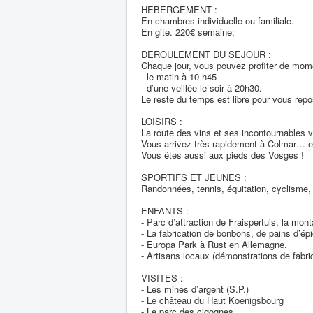
HEBERGEMENT :
En chambres individuelle ou familiale.
En gite. 220€ semaine;
DEROULEMENT DU SEJOUR :
Chaque jour, vous pouvez profiter de momen
- le matin à 10 h45
- d’une veillée le soir à 20h30.
Le reste du temps est libre pour vous repose
LOISIRS :
La route des vins et ses incontournables v
Vous arrivez très rapidement à Colmar… et
Vous êtes aussi aux pieds des Vosges !
SPORTIFS ET JEUNES :
Randonnées, tennis, équitation, cyclisme, q
ENFANTS :
- Parc d’attraction de Fraispertuis, la mon
- La fabrication de bonbons, de pains d’é
- Europa Park à Rust en Allemagne.
- Artisans locaux (démonstrations de fabri
VISITES :
- Les mines d’argent (S.P.)
- Le château du Haut Koenigsbourg
- Le parc des cigognes