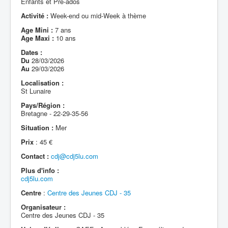
Enfants et Pré-ados
Activité :
Week-end ou mid-Week à thème
Age Mini :
7 ans
Age Maxi :
10 ans
Dates :
Du
28/03/2026
Au
29/03/2026
Localisation :
St Lunaire
Pays/Région :
Bretagne - 22-29-35-56
Situation :
Mer
Prix
: 45 €
Contact :
cdj@cdj5lu.com
Plus d'info :
cdj5lu.com
Centre
:
Centre des Jeunes CDJ - 35
Organisateur :
Centre des Jeunes CDJ - 35