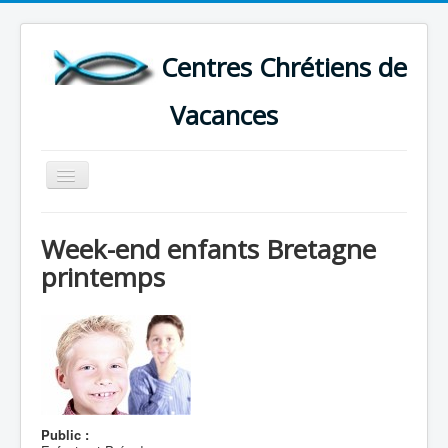
Centres Chrétiens de
Vacances
Basculer
la
navigation
ACCUEIL
Week-end enfants Bretagne
CARTE DES CENTRES DE VACANCES .
printemps
LISTE DES SEJOURS DE VACANCES 2026
PLUS
Public :