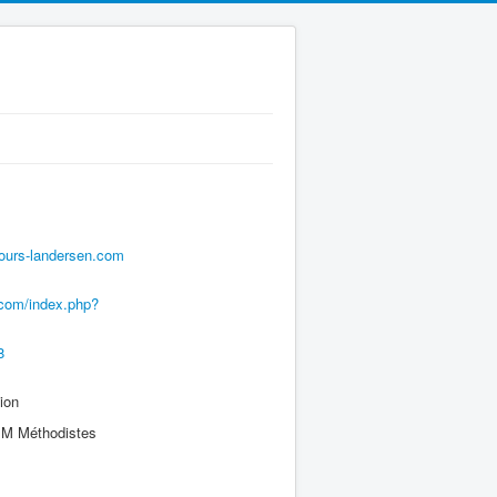
ours-landersen.com
.com/index.php?
8
ion
 Méthodistes