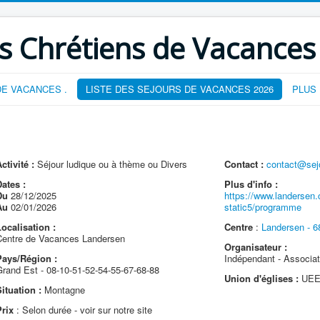
s Chrétiens de Vacances
E VACANCES .
LISTE DES SEJOURS DE VACANCES 2026
PLUS
ctivité :
Séjour ludique ou à thème ou Divers
Contact :
contact@sej
ates :
Plus d'info :
Du
28/12/2025
https://www.landersen
Au
02/01/2026
static5/programme
ocalisation :
Centre
:
Landersen - 6
Centre de Vacances Landersen
Organisateur :
Pays/Région :
Indépendant - Associat
Grand Est - 08-10-51-52-54-55-67-68-88
Union d'églises :
UEEM
ituation :
Montagne
Prix
: Selon durée - voir sur notre site