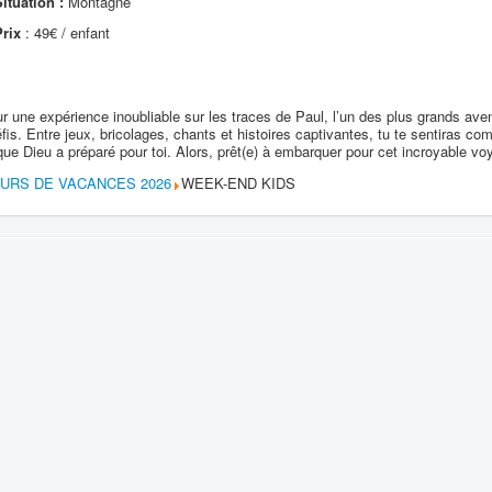
ituation :
Montagne
Prix
: 49€ / enfant
r une expérience inoubliable sur les traces de Paul, l’un des plus grands avent
fis. Entre jeux, bricolages, chants et histoires captivantes, tu te sentiras co
ue Dieu a préparé pour toi. Alors, prêt(e) à embarquer pour cet incroyable v
OURS DE VACANCES 2026
WEEK-END KIDS