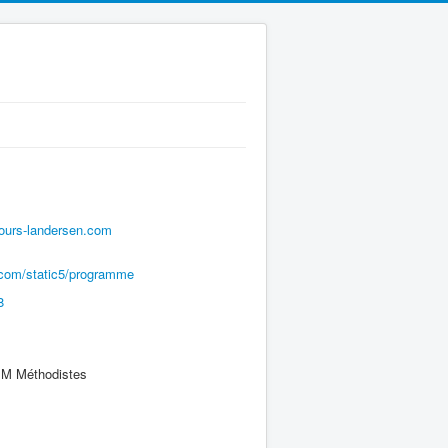
ours-landersen.com
.com/static5/programme
8
 Méthodistes