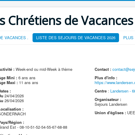
s Chrétiens de Vacances
E VACANCES .
LISTE DES SEJOURS DE VACANCES 2026
PLUS
ctivité :
Week-end ou mid-Week à thème
Contact :
contact@sej
Age Mini :
6 ans ans
Plus d'info :
Age Maxi :
11 ans ans
https://www.landersen
ates :
Centre
:
Landersen - 6
Du
24/04/2026
Organisateur :
Au
26/04/2026
Sejours Landersen
ocalisation :
Union d'églises :
UEEM
SONDERNACH
Pays/Région :
Grand Est - 08-10-51-52-54-55-67-68-88