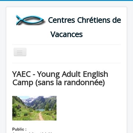
Centres Chrétiens de
Vacances
Basculer
la
navigation
ACCUEIL
YAEC - Young Adult English
CARTE DES CENTRES DE VACANCES .
Camp (sans la randonnée)
LISTE DES SEJOURS DE VACANCES 2026
PLUS
Public :