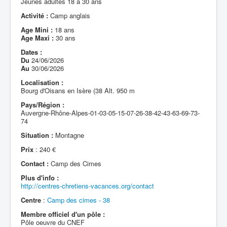
Jeunes adultes 18 à 30 ans
Activité :
Camp anglais
Age Mini :
18 ans
Age Maxi :
30 ans
Dates :
Du
24/06/2026
Au
30/06/2026
Localisation :
Bourg d'Oisans en Isère (38 Alt. 950 m
Pays/Région :
Auvergne-Rhône-Alpes-01-03-05-15-07-26-38-42-43-63-69-73-
74
Situation :
Montagne
Prix
: 240 €
Contact :
Camp des Cimes
Plus d'info :
http://centres-chretiens-vacances.org/contact
Centre
:
Camp des cimes - 38
Membre officiel d'un pôle :
Pôle oeuvre du CNEF