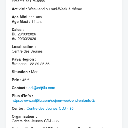
Enfants et Pré-ados
Activité :
Week-end ou mid-Week à thème
Age Mini :
11 ans
Age Maxi :
14 ans
Dates :
Du
28/03/2026
Au
29/03/2026
Localisation :
Centre des Jeunes
Pays/Région :
Bretagne - 22-29-35-56
Situation :
Mer
Prix
: 45 €
Contact :
cdj@cdj5lu.com
Plus d'info :
https://www.cdj5lu.com/sejour/week-end-enfants-2/
Centre
:
Centre des Jeunes CDJ - 35
Organisateur :
Centre des Jeunes CDJ - 35