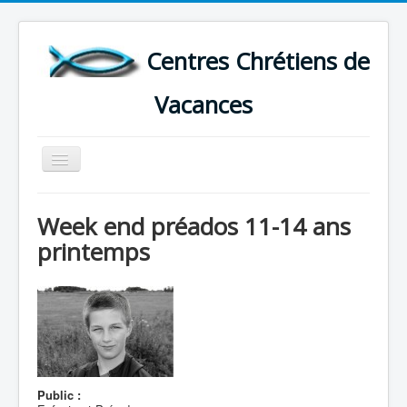
Centres Chrétiens de
Vacances
Basculer
la
navigation
ACCUEIL
Week end préados 11-14 ans
CARTE DES CENTRES DE VACANCES .
printemps
LISTE DES SEJOURS DE VACANCES 2026
PLUS
Public :