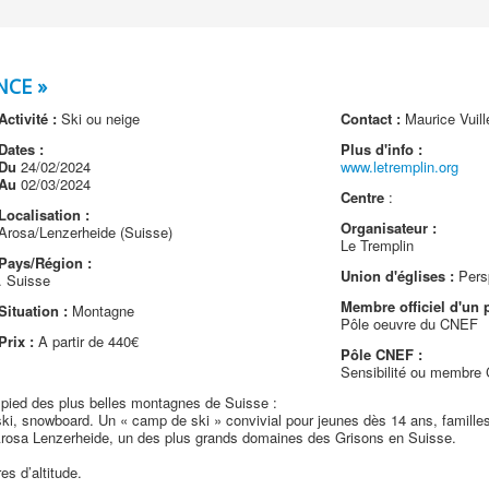
NCE »
Activité :
Ski ou neige
Contact :
Maurice Vuill
Dates :
Plus d'info :
Du
24/02/2024
www.letremplin.org
Au
02/03/2024
Centre
:
Localisation :
Organisateur :
Arosa/Lenzerheide (Suisse)
Le Tremplin
Pays/Région :
Union d'églises :
Pers
. Suisse
Membre officiel d'un p
Situation :
Montagne
Pôle oeuvre du CNEF
Prix :
A partir de 440€
Pôle CNEF :
Sensibilité ou membr
 pied des plus belles montagnes de Suisse :
ki, snowboard. Un « camp de ski » convivial pour jeunes dès 14 ans, famill
Arosa Lenzerheide, un des plus grands domaines des Grisons en Suisse.
s d’altitude.