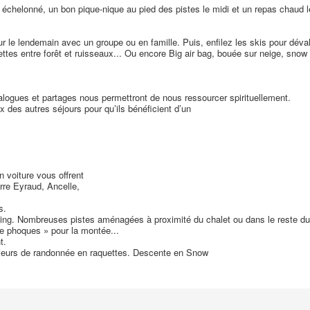
échelonné, un bon pique-nique au pied des pistes le midi et un repas chaud le
ur le lendemain avec un groupe ou en famille. Puis, enfilez les skis pour déva
ttes entre forêt et ruisseaux... Ou encore Big air bag, bouée sur neige, snow 
logues et partages nous permettront de nous ressourcer spirituellement.
des autres séjours pour qu’ils bénéficient d’un
.
n voiture vous offrent
erre Eyraud, Ancelle,
s.
kating. Nombreuses pistes aménagées à proximité du chalet ou dans le reste 
de phoques » pour la montée...
t.
kieurs de randonnée en raquettes. Descente en Snow