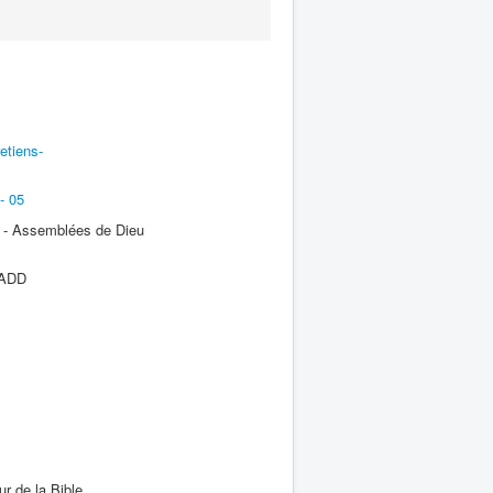
etiens-
- 05
- Assemblées de Dieu
 ADD
r de la Bible.