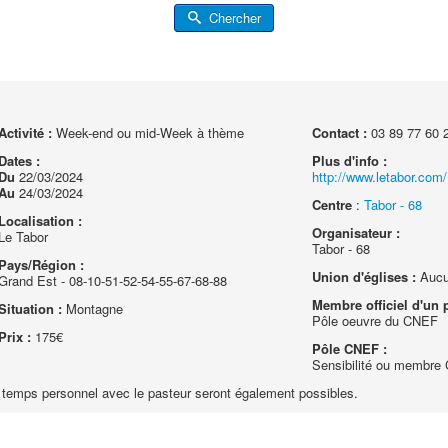
Chercher
Activité :
Week-end ou mid-Week à thème
Contact :
03 89 77 60 
Dates :
Plus d'info :
Du
22/03/2024
http://www.letabor.com/
Au
24/03/2024
Centre
:
Tabor - 68
Localisation :
Organisateur :
Le Tabor
Tabor - 68
Pays/Région :
Union d'églises :
Auc
Grand Est - 08-10-51-52-54-55-67-68-88
Membre officiel d'un p
Situation :
Montagne
Pôle oeuvre du CNEF
Prix :
175€
Pôle CNEF :
Sensibilité ou membr
s temps personnel avec le pasteur seront également possibles.