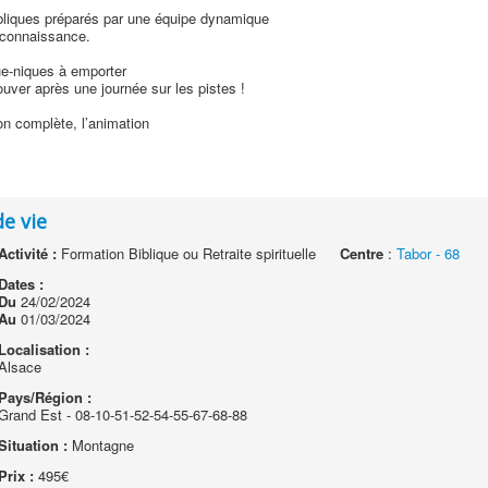
bliques préparés par une équipe dynamique
econnaissance.
ue-niques à emporter
uver après une journée sur les pistes !
on complète, l’animation
de vie
Activité :
Formation Biblique ou Retraite spirituelle
Centre
:
Tabor - 68
Dates :
Du
24/02/2024
Au
01/03/2024
Localisation :
Alsace
Pays/Région :
Grand Est - 08-10-51-52-54-55-67-68-88
Situation :
Montagne
Prix :
495€