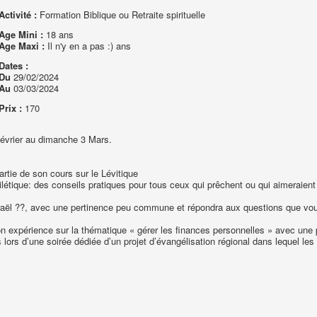
Activité :
Formation Biblique ou Retraite spirituelle
Age Mini :
18 ans
Age Maxi :
Il n'y en a pas :) ans
Dates :
Du
29/02/2024
Au
03/03/2024
Prix :
170
février au dimanche 3 Mars.
rtie de son cours sur le Lévitique
étique: des conseils pratiques pour tous ceux qui prêchent ou qui aimeraient 
sraël ??, avec une pertinence peu commune et répondra aux questions que vo
 expérience sur la thématique « gérer les finances personnelles » avec une p
lors d’une soirée dédiée d’un projet d’évangélisation régional dans lequel le