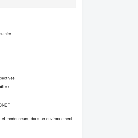
eumier
pectives
ôle :
e CNEF
es et randonneurs, dans un environnement