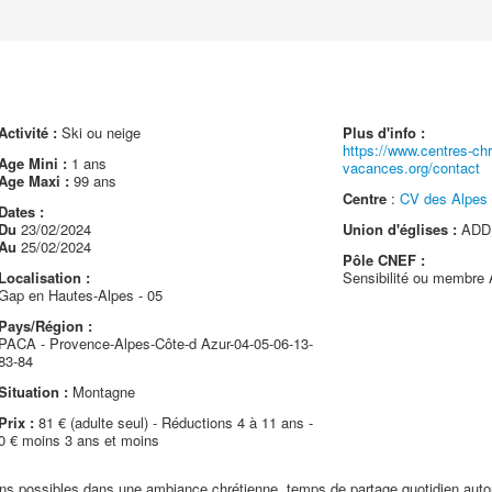
Activité :
Ski ou neige
Plus d'info :
https://www.centres-chr
Age Mini :
1 ans
vacances.org/contact
Age Maxi :
99 ans
Centre
:
CV des Alpes 
Dates :
Du
23/02/2024
Union d'églises :
ADD 
Au
25/02/2024
Pôle CNEF :
Localisation :
Sensibilité ou membre
Gap en Hautes-Alpes - 05
Pays/Région :
PACA - Provence-Alpes-Côte-d Azur-04-05-06-13-
83-84
Situation :
Montagne
Prix :
81 € (adulte seul) - Réductions 4 à 11 ans -
0 € moins 3 ans et moins
ns possibles dans une ambiance chrétienne, temps de partage quotidien autou