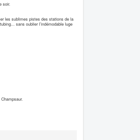
 soir.
ler les sublimes pistes des stations de la
tubing... sans oublier l’indémodable luge
du Champsaur.