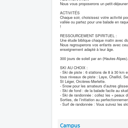
Nous vous proposerons un petit-déjeuner 
ACTIVITÉS
Chaque soir, choisissez votre activité po
vallée ou partez pour une balade en raque
!
RESSOURCEMENT SPIRITUEL :
Une étude biblique chaque matin avec dia
Nous regrouperons vos enfants avec ceux 
enseignement adapté à leur âge.
300 jours de soleil par an (Hautes-Alpes)
SKI AU CHOIX :
- Ski de piste : 6 stations de 8 à 30 km e
tous niveaux de piste : Laye, Chaillol, S
St Léger, Orcières-Merlette.
- Snow pour les amateurs d’autres glisse
- Ski de fond : de la balade facile au s
- Ski de randonnée : collez les « peaux 
Sorties, de l’initiation au perfectionnemen
- Surf de randonnée : Vous suivez les s
Campus