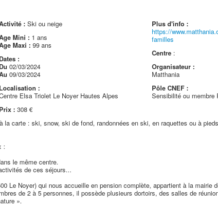
Activité :
Ski ou neige
Plus d'info :
https://www.matthania.
Age Mini :
1 ans
familles
Age Maxi :
99 ans
Centre
:
Dates :
Du
02/03/2024
Organisateur :
Au
09/03/2024
Matthania
Localisation :
Pôle CNEF :
Centre Elsa Triolet Le Noyer Hautes Alpes
Sensibilité ou membre
Prix :
308 €
 à la carte : ski, snow, ski de fond, randonnées en ski, en raquettes ou à pied
 :
e dans le même centre.
activités de ces séjours...
5500 Le Noyer) qui nous accueille en pension complète, appartient à la mairie 
bres de 2 à 5 personnes, il possède plusieurs dortoirs, des salles de réunion
ature ».