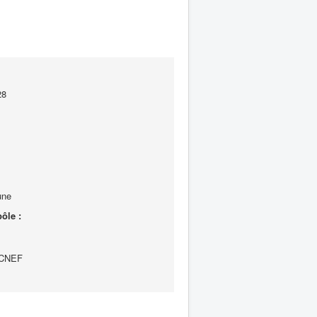
28
une
ôle :
e CNEF