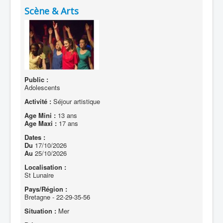
Scène & Arts
Public :
Adolescents
Activité :
Séjour artistique
Age Mini :
13 ans
Age Maxi :
17 ans
Dates :
Du
17/10/2026
Au
25/10/2026
Localisation :
St Lunaire
Pays/Région :
Bretagne - 22-29-35-56
Situation :
Mer