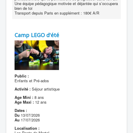
Une équipe pédagogique motivée et déjantée qui s’occupera
bien de toi
Transport depuis Paris en supplément : 180€ A/R
Camp LEGO d'été
Public :
Enfants et Pré-ados
Activité :
Séjour artistique
Age Mini :
8 ans
Age Maxi :
12 ans
Dates :
Du
13/07/2026
Au
17/07/2026
Localisation :
Les Ponts-de-Martel