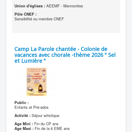
Union d'églises :
AEEMF - Mennonites
Pôle CNEF :
Sensibilité ou membre CNEF
Camp La Parole chantée - Colonie de
vacances avec chorale -thème 2026 " Sel
et Lumière "
Public :
Enfants et Pré-ados
Activité :
Séjour artistique
Age Mini :
Fin du CP ans
Age Maxi :
Fin de la 6 EME ans