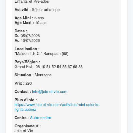
Enfants et Pré-ados
Activité :
Séjour artistique
Age Mini :
6 ans
Age Maxi :
10 ans
Dates :
Du
05/07/2026
Au
10/07/2026
Localisation :
"Maison T.E.C." Ranspach (68)
Pays/Région :
Grand Est - 08-10-51-52-54-55-67-68-88
Situation :
Montagne
Prix :
290
Contact :
info@joie-et-vie.com
Plus d'info :
https://www.joie-et-vie.com/activites/mini-colonie-
lightclubberz
Centre
:
Autre centre
Organisateur :
Joie et Vie