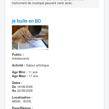
instrument de musique peuvent venir avec.
Je bulle en BD
Public :
Adolescents
Activité :
Séjour artistique
Age Mini :
11 ans
Age Maxi :
17 ans
Dates :
Du
16/08/2026
Au
22/08/2026
Localisation :
68530 - BUHL
Pays/Région :