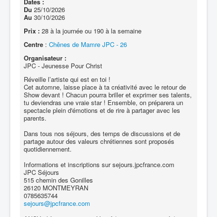
Dates :
Du
25/10/2026
Au
30/10/2026
Prix :
28 à la journée ou 190 à la semaine
Centre
:
Chênes de Mamre JPC - 26
Organisateur :
JPC - Jeunesse Pour Christ
Réveille l’artiste qui est en toi !
Cet automne, laisse place à ta créativité avec le retour de
Show devant ! Chacun pourra briller et exprimer ses talents,
tu deviendras une vraie star ! Ensemble, on préparera un
spectacle plein d'émotions et de rire à partager avec les
parents.
Dans tous nos séjours, des temps de discussions et de
partage autour des valeurs chrétiennes sont proposés
quotidiennement.
Informations et inscriptions sur sejours.jpcfrance.com
JPC Séjours
515 chemin des Gonilles
26120 MONTMEYRAN
0785635744
sejours@jpcfrance.com