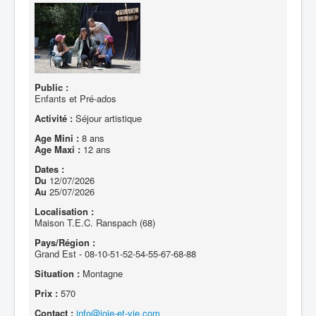
Public :
Enfants et Pré-ados
Activité :
Séjour artistique
Age Mini :
8 ans
Age Maxi :
12 ans
Dates :
Du
12/07/2026
Au
25/07/2026
Localisation :
Maison T.E.C. Ranspach (68)
Pays/Région :
Grand Est - 08-10-51-52-54-55-67-68-88
Situation :
Montagne
Prix :
570
Contact :
info@joie-et-vie.com