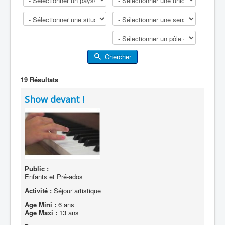
Chercher
19
Résultats
Show devant !
Public :
Enfants et Pré-ados
Activité :
Séjour artistique
Age Mini :
6 ans
Age Maxi :
13 ans