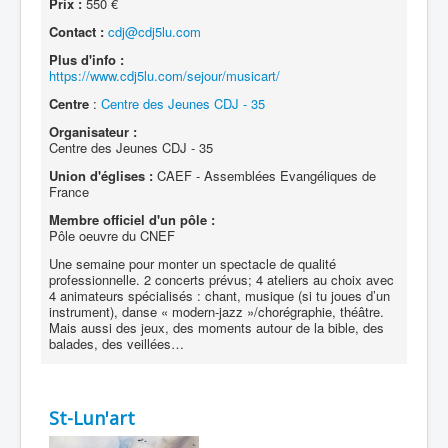
Prix :
550 €
Contact :
cdj@cdj5lu.com
Plus d'info :
https://www.cdj5lu.com/sejour/musicart/
Centre
:
Centre des Jeunes CDJ - 35
Organisateur :
Centre des Jeunes CDJ - 35
Union d'églises :
CAEF - Assemblées Evangéliques de
France
Membre officiel d'un pôle :
Pôle oeuvre du CNEF
Une semaine pour monter un spectacle de qualité
professionnelle. 2 concerts prévus; 4 ateliers au choix avec
4 animateurs spécialisés : chant, musique (si tu joues d’un
instrument), danse « modern-jazz »/chorégraphie, théâtre.
Mais aussi des jeux, des moments autour de la bible, des
balades, des veillées…
St-Lun'art