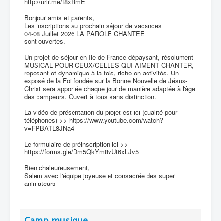
http://urlr.me/f8xRmE
Bonjour amis et parents,
Les inscriptions au prochain séjour de vacances
04-08 Juillet 2026 LA PAROLE CHANTEE
sont ouvertes.
Un projet de séjour en Ile de France dépaysant, résolument
MUSICAL POUR CEUX/CELLES QUI AIMENT CHANTER,
reposant et dynamique à la fois, riche en activités. Un
exposé de la Foi fondée sur la Bonne Nouvelle de Jésus-
Christ sera apportée chaque jour de manière adaptée à l'âge
des campeurs. Ouvert à tous sans distinction.
La vidéo de présentation du projet est ici (qualité pour
téléphones) >> https://www.youtube.com/watch?
v=FPBATL8JNa4
Le formulaire de préinscription ici >>
https://forms.gle/Dm5QkYm8vUt6xLJv5
Bien chaleureusement,
Salem avec l'équipe joyeuse et consacrée des super
animateurs
Camp musique