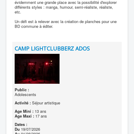
évidemment une grande place avec la possibilité d'explorer
différents styles : manga, humour, semi-réaliste, réaliste,
etc.
Un défi est à relever avec la création de planches pour une
BD commune à éditer.
CAMP LIGHTCLUBBERZ ADOS
Public :
Adolescents
Activité :
Séjour artistique
Age Mini :
13 ans
Age Maxi :
17 ans
Dates :
Du
19/07/2026
Au
01/08/2026