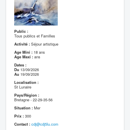
Public :
Tous publics et Familles
Activité :
Séjour artistique
Age Mini :
18 ans
Age Maxi :
ans
Dates :
Du
13/09/2026
Au
19/09/2026
Localisation :
St Lunaire
Pays/Région :
Bretagne - 22-29-35-56
Situation :
Mer
Prix :
300
Contact :
cdj@cdj5lu.com