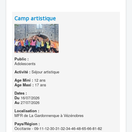
Camp artistique
Public :
Adolescents
Activité :
Séjour artistique
Age Mini :
12 ans
Age Maxi :
17 ans
Dates :
Du
16/07/2026
Au
27/07/2026
Localisation :
MFR de La Gardonnenque à Vézénobres
Pays/Région :
Occitanie - 09-11-12-30-31-32-34-46-48-65-66-81-82