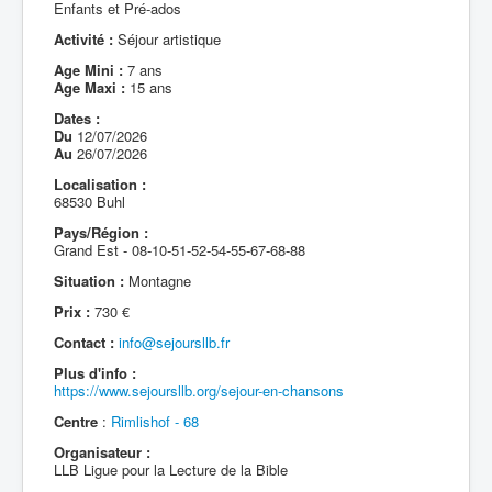
Enfants et Pré-ados
Activité :
Séjour artistique
Age Mini :
7 ans
Age Maxi :
15 ans
Dates :
Du
12/07/2026
Au
26/07/2026
Localisation :
68530 Buhl
Pays/Région :
Grand Est - 08-10-51-52-54-55-67-68-88
Situation :
Montagne
Prix :
730 €
Contact :
info@sejoursllb.fr
Plus d'info :
https://www.sejoursllb.org/sejour-en-chansons
Centre
:
Rimlishof - 68
Organisateur :
LLB Ligue pour la Lecture de la Bible