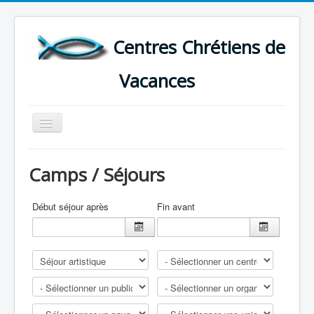
Centres Chrétiens de
Vacances
Basculer
la
navigation
ACCUEIL
Camps / Séjours
CARTE DES CENTRES DE VACANCES .
LISTE DES SEJOURS DE VACANCES 2026
Début séjour après
Fin avant
PLUS