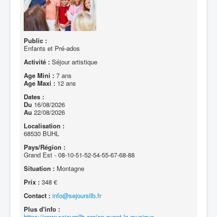
Public :
Enfants et Pré-ados
Activité :
Séjour artistique
Age Mini :
7 ans
Age Maxi :
12 ans
Dates :
Du
16/08/2026
Au
22/08/2026
Localisation :
68530 BUHL
Pays/Région :
Grand Est - 08-10-51-52-54-55-67-68-88
Situation :
Montagne
Prix :
348 €
Contact :
info@sejoursllb.fr
Plus d'info :
https://www.sejoursllb.org/en-avant-la-musique