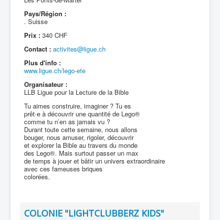
Pays/Région :
. Suisse
Prix :
340 CHF
Contact :
activites@ligue.ch
Plus d'info :
www.ligue.ch/lego-ete
Organisateur :
LLB Ligue pour la Lecture de la Bible
Tu aimes construire, imaginer ? Tu es
prêt·e à découvrir une quantité de Lego®
comme tu n’en as jamais vu ?
Durant toute cette semaine, nous allons
bouger, nous amuser, rigoler, découvrir
et explorer la Bible au travers du monde
des Lego®. Mais surtout passer un max
de temps à jouer et bâtir un univers extraordinaire
avec ces fameuses briques
colorées.
COLONIE "LIGHTCLUBBERZ KIDS"