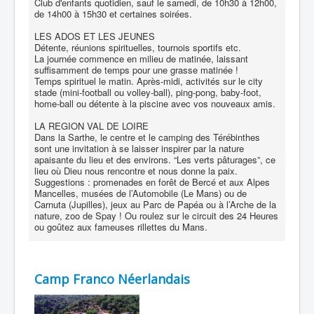
Club d'enfants quotidien, sauf le samedi, de 10h30 à 12h00,
de 14h00 à 15h30 et certaines soirées.
LES ADOS ET LES JEUNES
Détente, réunions spirituelles, tournois sportifs etc.
La journée commence en milieu de matinée, laissant
suffisamment de temps pour une grasse matinée !
Temps spirituel le matin. Après-midi, activités sur le city
stade (mini-football ou volley-ball), ping-pong, baby-foot,
home-ball ou détente à la piscine avec vos nouveaux amis.
LA REGION VAL DE LOIRE
Dans la Sarthe, le centre et le camping des Térébinthes
sont une invitation à se laisser inspirer par la nature
apaisante du lieu et des environs. “Les verts pâturages”, ce
lieu où Dieu nous rencontre et nous donne la paix.
Suggestions : promenades en forêt de Bercé et aux Alpes
Mancelles, musées de l’Automobile (Le Mans) ou de
Carnuta (Jupilles), jeux au Parc de Papéa ou à l’Arche de la
nature, zoo de Spay ! Ou roulez sur le circuit des 24 Heures
ou goûtez aux fameuses rillettes du Mans.
Camp Franco Néerlandais