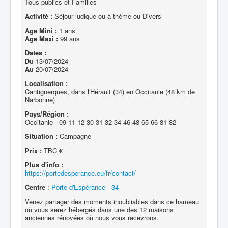
Tous publics et Familles
Activité :
Séjour ludique ou à thème ou Divers
Age Mini :
1 ans
Age Maxi :
99 ans
Dates :
Du
13/07/2024
Au
20/07/2024
Localisation :
Cantignerques, dans l'Hérault (34) en Occitanie (48 km de
Narbonne)
Pays/Région :
Occitanie - 09-11-12-30-31-32-34-46-48-65-66-81-82
Situation :
Campagne
Prix :
TBC €
Plus d'info :
https://portedesperance.eu/fr/contact/
Centre
:
Porte d'Espérance - 34
Venez partager des moments inoubliables dans ce hameau
où vous serez hébergés dans une des 12 maisons
anciennes rénovées où nous vous recevrons.