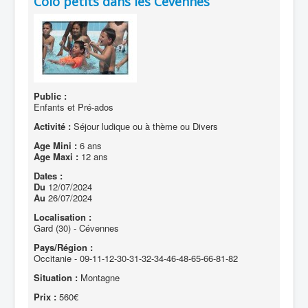
Colo petits dans les Cévennes
Public :
Enfants et Pré-ados
Activité :
Séjour ludique ou à thème ou Divers
Age Mini :
6 ans
Age Maxi :
12 ans
Dates :
Du
12/07/2024
Au
26/07/2024
Localisation :
Gard (30) - Cévennes
Pays/Région :
Occitanie - 09-11-12-30-31-32-34-46-48-65-66-81-82
Situation :
Montagne
Prix :
560€