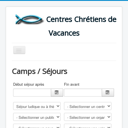
Centres Chrétiens de
Vacances
Basculer
la
navigation
ACCUEIL
Camps / Séjours
CARTE DES CENTRES DE VACANCES .
LISTE DES SEJOURS DE VACANCES 2026
Début séjour après
Fin avant
PLUS