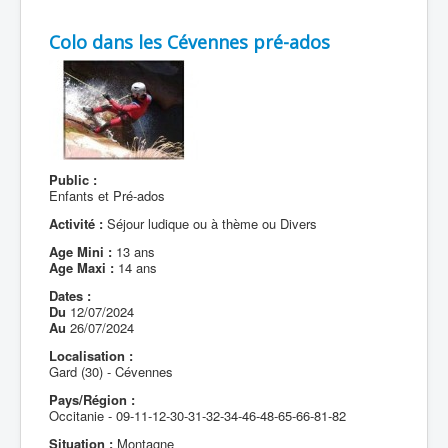
Colo dans les Cévennes pré-ados
Public :
Enfants et Pré-ados
Activité :
Séjour ludique ou à thème ou Divers
Age Mini :
13 ans
Age Maxi :
14 ans
Dates :
Du
12/07/2024
Au
26/07/2024
Localisation :
Gard (30) - Cévennes
Pays/Région :
Occitanie - 09-11-12-30-31-32-34-46-48-65-66-81-82
Situation :
Montagne