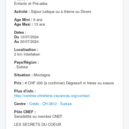
Enfants et Pré-ados
Activité :
Séjour ludique ou à thème ou Divers
Age Mini :
6 ans
Age Maxi :
13 ans
Dates :
Du
13/07/2024
Au
20/07/2024
Localisation :
2 km Interlaken
Pays/Région :
. Suisse
Situation :
Montagne
Prix :
# CHF 300 (à confirmer) Dégressif si frères ou soeurs
Plus d'info :
http://centres-chretiens-vacances.org/contact
Centre
:
Credo - CH 3812 - Suisse
Pôle CNEF :
Sensibilité ou membre CNEF
LES SECRETS DU COEUR