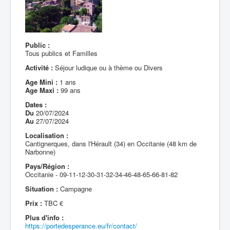
Public :
Tous publics et Familles
Activité :
Séjour ludique ou à thème ou Divers
Age Mini :
1 ans
Age Maxi :
99 ans
Dates :
Du
20/07/2024
Au
27/07/2024
Localisation :
Cantignerques, dans l'Hérault (34) en Occitanie (48 km de
Narbonne)
Pays/Région :
Occitanie - 09-11-12-30-31-32-34-46-48-65-66-81-82
Situation :
Campagne
Prix :
TBC €
Plus d'info :
https://portedesperance.eu/fr/contact/