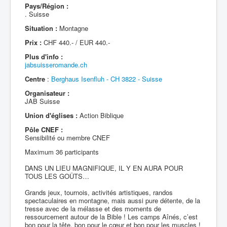
Pays/Région :
. Suisse
Situation :
Montagne
Prix :
CHF 440.- / EUR 440.-
Plus d'info :
jabsuisseromande.ch
Centre
:
Berghaus Isenfluh - CH 3822 - Suisse
Organisateur :
JAB Suisse
Union d'églises :
Action Biblique
Pôle CNEF :
Sensibilité ou membre CNEF
Maximum 36 participants
DANS UN LIEU MAGNIFIQUE, IL Y EN AURA POUR
TOUS LES GOÛTS…
Grands jeux, tournois, activités artistiques, randos
spectaculaires en montagne, mais aussi pure détente, de la
tresse avec de la mélasse et des moments de
ressourcement autour de la Bible ! Les camps Aînés, c’est
bon pour la tête, bon pour le cœur et bon pour les muscles !