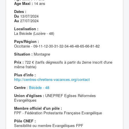
Age Maxi :
14 ans
Dates :
Du
13/07/2024
Au
27/07/2024
Localisation :
La Bécède (Lozère - 48)
Pays/Région :
Occitanie - 09-11-12-30-31-32-34-46-48-65-66-81-82
Situation :
Montagne
Prix :
722 € (tarifs dégressifs à partir du 2eme inscrit d'une
même fratrie)
Plus d'info :
http://centres-chretiens-vacances.org/contact
Centre
:
Bécède - 48
Union d'églises :
UNEPREF Eglises Réformées
Evangéliques
Membre officiel d'un pôle :
FPF - Fédération Protestante Française Evangélique
Pôle CNEF :
Sensibilité ou membre Evangéliques FPF