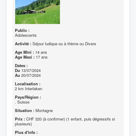
Public :
Adolescents
Activité :
Séjour ludique ou à thème ou Divers
Age Mini :
14 ans
Age Maxi :
17 ans
Dates :
Du
13/07/2024
Au
20/07/2024
Localisation :
2 km Interlaken
Pays/Région :
. Suisse
Situation :
Montagne
Prix :
CHF 320 (à confirmer) (1 enfant, puis dégressifs si
plusieurs)
Plus d'info :