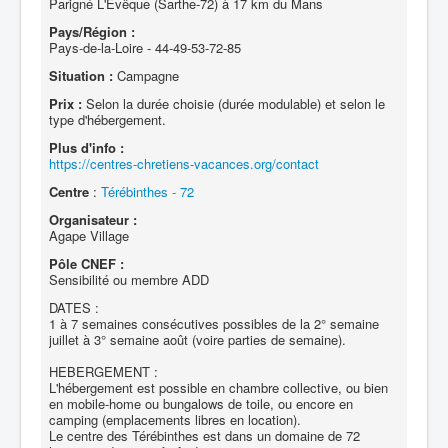
Parigné L'Evêque (Sarthe-72) à 17 km du Mans
Pays/Région :
Pays-de-la-Loire - 44-49-53-72-85
Situation :
Campagne
Prix :
Selon la durée choisie (durée modulable) et selon le
type d'hébergement.
Plus d'info :
https://centres-chretiens-vacances.org/contact
Centre
:
Térébinthes - 72
Organisateur :
Agape Village
Pôle CNEF :
Sensibilité ou membre ADD
DATES :
1 à 7 semaines consécutives possibles de la 2° semaine
juillet à 3° semaine août (voire parties de semaine).
HEBERGEMENT :
L'hébergement est possible en chambre collective, ou bien
en mobile-home ou bungalows de toile, ou encore en
camping (emplacements libres en location).
Le centre des Térébinthes est dans un domaine de 72