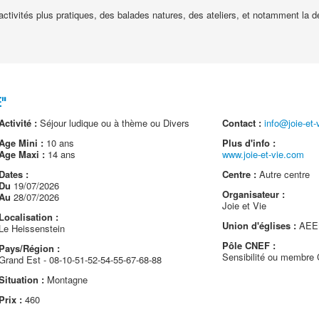
ctivités plus pratiques, des balades natures, des ateliers, et notamment la 
"
Activité :
Séjour ludique ou à thème ou Divers
Contact :
info@joie-et
Age Mini :
10 ans
Plus d'info :
Age Maxi :
14 ans
www.joie-et-vie.com
Dates :
Centre :
Autre centre
Du
19/07/2026
Organisateur :
Au
28/07/2026
Joie et Vie
Localisation :
Union d'églises :
AEEM
Le Heissenstein
Pôle CNEF :
Pays/Région :
Sensibilité ou membr
Grand Est - 08-10-51-52-54-55-67-68-88
Situation :
Montagne
Prix :
460