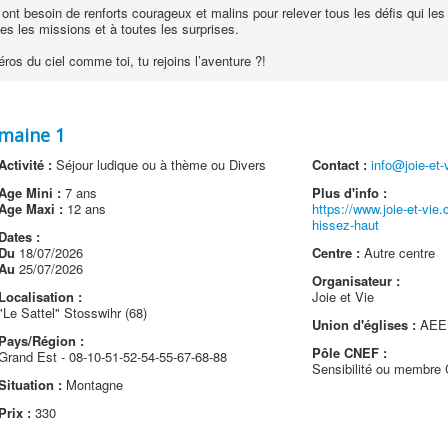
ont besoin de renforts courageux et malins pour relever tous les défis qui l
tes les missions et à toutes les surprises.
éros du ciel comme toi, tu rejoins l’aventure ?!
maine 1
Activité :
Séjour ludique ou à thème ou Divers
Contact :
info@joie-et
Age Mini :
7 ans
Plus d'info :
Age Maxi :
12 ans
https://www.joie-et-vie.
hissez-haut
Dates :
Du
18/07/2026
Centre :
Autre centre
Au
25/07/2026
Organisateur :
Localisation :
Joie et Vie
"Le Sattel" Stosswihr (68)
Union d'églises :
AEEM
Pays/Région :
Pôle CNEF :
Grand Est - 08-10-51-52-54-55-67-68-88
Sensibilité ou membr
Situation :
Montagne
Prix :
330