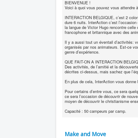
BIENVENUE !
Voici à quoi vous pouvez vous attendre 
INTERACTION BELGIQUE, c’est 2 colonies 
dure 6 nuits. InterAction c’est l’occasion 
la langue de Victor Hugo rencontre celle
francophone et britannique avec des anim
Il y a aussi tout un éventail d’activités: 
organisés par nos animateurs. Est-ce vou
genre d’expérience.
QUE FAIT-ON A INTERACTION BELGI
Des activités, de l’amitié et la découver
décrites ci-dessus, mais sachez que l’éq
En plus de cela, InterAction vous donne l’
Pour certains d’entre vous, ce sera quel
ce sera l’occasion de découvrir de nouvea
moyen de découvrir le christianisme ens
Capacité : 50 campeurs par camp.
Make and Move