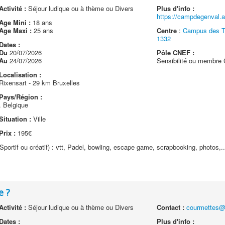
Activité :
Séjour ludique ou à thème ou Divers
Plus d'info :
https://campdegenval.a
Age Mini :
18 ans
Age Maxi :
25 ans
Centre
:
Campus des Ta
1332
Dates :
Du
20/07/2026
Pôle CNEF :
Au
24/07/2026
Sensibilité ou membr
Localisation :
Rixensart - 29 km Bruxelles
Pays/Région :
. Belgique
Situation :
Ville
Prix :
195€
(Sportif ou créatif) : vtt, Padel, bowling, escape game, scrapbooking, photos,..
e ?
Activité :
Séjour ludique ou à thème ou Divers
Contact :
courmettes@
Dates :
Plus d'info :