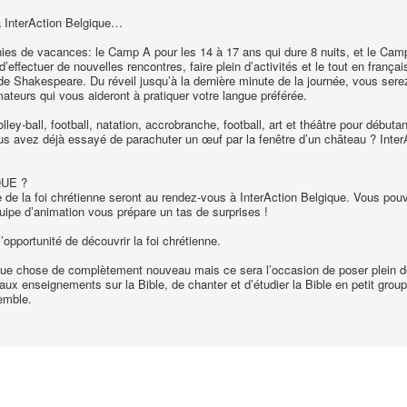
à InterAction Belgique…
de vacances: le Camp A pour les 14 à 17 ans qui dure 8 nuits, et le Camp B
d’effectuer de nouvelles rencontres, faire plein d’activités et le tout en frança
 de Shakespeare. Du réveil jusqu’à la dernière minute de la journée, vous s
ateurs qui vous aideront à pratiquer votre langue préférée.
volley-ball, football, natation, accrobranche, football, art et théâtre pour débu
s avez déjà essayé de parachuter un œuf par la fenêtre d’un château ? InterAc
QUE ?
te de la foi chrétienne seront au rendez-vous à InterAction Belgique. Vous pou
uipe d’animation vous prépare un tas de surprises !
opportunité de découvrir la foi chrétienne.
que chose de complètement nouveau mais ce sera l’occasion de poser plein de 
ux enseignements sur la Bible, de chanter et d’étudier la Bible en petit grou
emble.