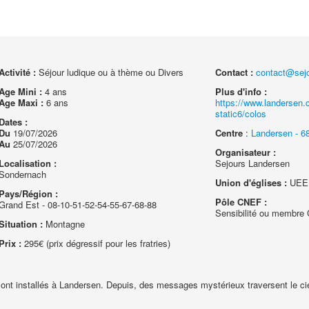
Activité :
Séjour ludique ou à thème ou Divers
Contact :
contact@sej
Age Mini :
4 ans
Plus d'info :
Age Maxi :
6 ans
https://www.landersen
static6/colos
Dates :
Du
19/07/2026
Centre
:
Landersen - 6
Au
25/07/2026
Organisateur :
Localisation :
Sejours Landersen
Sondernach
Union d'églises :
UEEM
Pays/Région :
Pôle CNEF :
Grand Est - 08-10-51-52-54-55-67-68-88
Sensibilité ou membr
Situation :
Montagne
Prix :
295€ (prix dégressif pour les fratries)
ont installés à Landersen. Depuis, des messages mystérieux traversent le cie