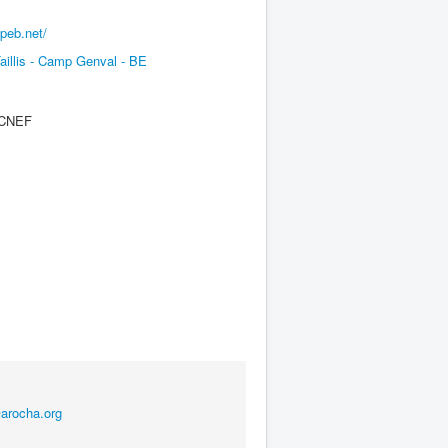
peb.net/
illis - Camp Genval - BE
e CNEF
arocha.org