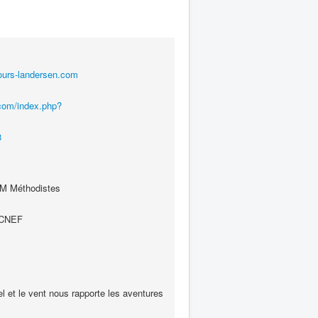
ours-landersen.com
.com/index.php?
8
 Méthodistes
e CNEF
l et le vent nous rapporte les aventures