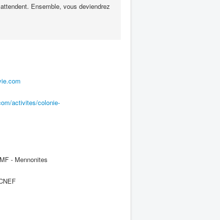
es attendent. Ensemble, vous deviendrez
-vie.com
com/activites/colonie-
F - Mennonites
e CNEF