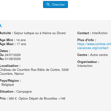
Chercher
A
Activité :
Séjour ludique ou à thème ou Divers
Contact :
InterAction
Age Mini :
14 ans
Plus d'info :
Age Maxi :
17 ans
https://www.centres-chr
vacances.org/contact
Dates :
Du
24/07/2026
Centre :
Autre centre
Au
01/08/2026
Organisateur :
Localisation :
Interaction
Château de Courrière Rue Bâtis de Corère, 5336
Courrière, Namur
Pays/Région :
. Belgique
Situation :
Campagne
Prix :
365 €. Option Départ de Bruxelles +14€