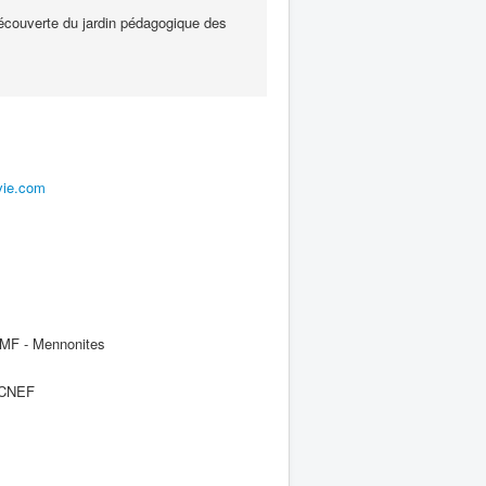
découverte du jardin pédagogique des
-vie.com
F - Mennonites
e CNEF