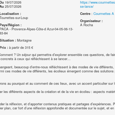
Du
19/07/2026
https://www.courmettes
Au
25/07/2026
se-lance/
Localisation :
Centre
:
Courmettes A 
Tourrettes-sur-Loup
Organisateur :
Pays/Région :
A Rocha
PACA - Provence-Alpes-Côte-d Azur-04-05-06-13-
83-84
Situation :
Montagne
Prix :
à partir de 315 €
 Comment ? Un séjour qui permettra d’explorer ensemble ces questions, de fair
s concrets à ceux qui réfléchissent à se lancer…
geant, beaucoup d’entre-nous réfléchissent à des modes de vie différents, d
rmi ces modes de vie différents, les écolieux émergent comme des solutions p
rons au pourquoi et au comment de ces lieux, avec un accent particulier sur l
 les différents aspects de la création et de la vie en écolieu : aspects matéri
der la réflexion, et d’apporter contenus pratiques et partages d’expériences. P
 plan, car fort d’une réflexion approfondie et documentée sur le sujet, et en 