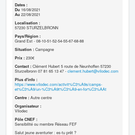
Dates :
Du
16/08/2021
Au
22/08/2021
Localisation :
57230 STURZELBRONN
Pays/Région :
Grand Est - 08-10-51-52-54-55-67-68-88
Situation :
Campagne
Prix :
230€
Contact :
Clément Hubert 5 route de Neunhoffen 57230
Sturzelbronn 07 81 65 13 47 -
clement.hubert@vilodec.com
Plus d'info :
https://www.vilodec.com/activit%C3%A9s/camps-
et%C3%A9/un-%C3%A9t%C3%A9-en-for%C3%AAt
Centre :
Autre centre
Organisateur :
Vilodec
Pôle CNEF :
Sensibilité ou membre Réseau FEF
Salut jeune aventurier : es-tu prêt ?