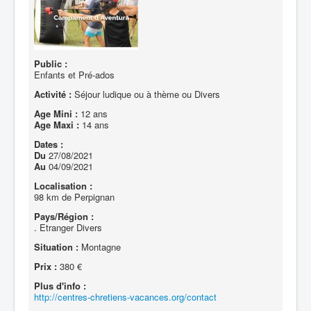
Public :
Enfants et Pré-ados
Activité :
Séjour ludique ou à thème ou Divers
Age Mini :
12 ans
Age Maxi :
14 ans
Dates :
Du
27/08/2021
Au
04/09/2021
Localisation :
98 km de Perpignan
Pays/Région :
. Etranger Divers
Situation :
Montagne
Prix :
380 €
Plus d'info :
http://centres-chretiens-vacances.org/contact