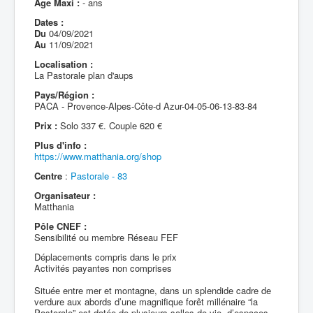
Age Maxi :
- ans
Dates :
Du
04/09/2021
Au
11/09/2021
Localisation :
La Pastorale plan d'aups
Pays/Région :
PACA - Provence-Alpes-Côte-d Azur-04-05-06-13-83-84
Prix :
Solo 337 €. Couple 620 €
Plus d'info :
https://www.matthania.org/shop
Centre
:
Pastorale - 83
Organisateur :
Matthania
Pôle CNEF :
Sensibilité ou membre Réseau FEF
Déplacements compris dans le prix
Activités payantes non comprises
Située entre mer et montagne, dans un splendide cadre de
verdure aux abords d’une magnifique forêt millénaire “la
Pastorale” est dotée de plusieurs salles de vie, d’espaces