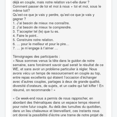
déjà en couple, mais notre relation va-t-elle durer ?
Comment passer de toi et moi à nous + toi et moi, sous le
même toit?
Qu’est-ce que je vais y perdre, qu’est-ce que je vais y
gagner ?
1. J’ai besoin de mieux me connaître.
2. J’ai besoin de mieux te comprendre.
3. T’accepter tel (le) que tu es.
4. Faire le point..
5. Construire notre relation.
6. … pour le meilleur et pour le pire…
7. … je m’engage à t’aimer …
Témoignages des participants :
« Nous sommes venus la tête dans le guidon de notre
semaine, sans forcément savoir quel serait le résultat de ce
WE, et sans avoir un problème particulier à régler. Nous
avons vécu un temps de ressourcement en couple au top,
entre repas excellents qui étaient l’occasion d’échanger
avec d’autres couples, partages à deux de grande qualité,
diversité d’orateurs, de sujets, et un cadre qui fait kiffer ! En
résumé, on recommande ! »
« Ce week-end nous a permis de nous rapprocher, en
abordant des thématiques dans un espace temps réservé
pour notre futur couple. Au delà des tumultes du quotidien,
dans un lieu chaleureux et bienveillant, ces instants nous
ont donné la possibilité d’écrire une trame de notre projet de