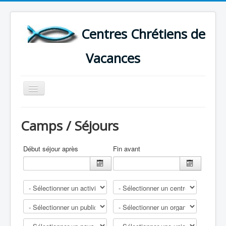
Centres Chrétiens de
Vacances
Basculer
la
navigation
ACCUEIL
Camps / Séjours
CARTE DES CENTRES DE VACANCES .
LISTE DES SEJOURS DE VACANCES 2026
Début séjour après
Fin avant
PLUS