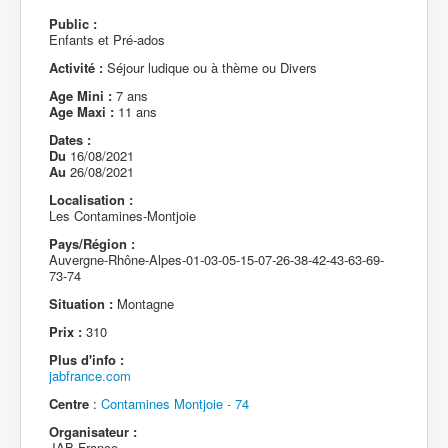
Public :
Enfants et Pré-ados
Activité :
Séjour ludique ou à thème ou Divers
Age Mini :
7 ans
Age Maxi :
11 ans
Dates :
Du
16/08/2021
Au
26/08/2021
Localisation :
Les Contamines-Montjoie
Pays/Région :
Auvergne-Rhône-Alpes-01-03-05-15-07-26-38-42-43-63-69-
73-74
Situation :
Montagne
Prix :
310
Plus d'info :
jabfrance.com
Centre
:
Contamines Montjoie - 74
Organisateur :
JAB France