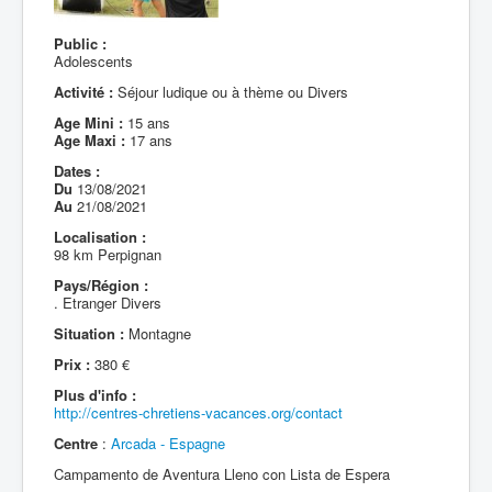
Public :
Adolescents
Activité :
Séjour ludique ou à thème ou Divers
Age Mini :
15 ans
Age Maxi :
17 ans
Dates :
Du
13/08/2021
Au
21/08/2021
Localisation :
98 km Perpignan
Pays/Région :
. Etranger Divers
Situation :
Montagne
Prix :
380 €
Plus d'info :
http://centres-chretiens-vacances.org/contact
Centre
:
Arcada - Espagne
Campamento de Aventura Lleno con Lista de Espera