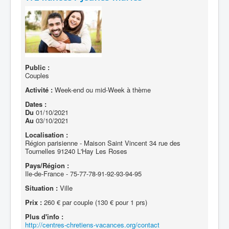
Public :
Couples
Activité :
Week-end ou mid-Week à thème
Dates :
Du
01/10/2021
Au
03/10/2021
Localisation :
Région parisienne - Maison Saint Vincent 34 rue des
Tournelles 91240 L'Hay Les Roses
Pays/Région :
Ile-de-France - 75-77-78-91-92-93-94-95
Situation :
Ville
Prix :
260 € par couple (130 € pour 1 prs)
Plus d'info :
http://centres-chretiens-vacances.org/contact