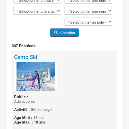
Chercher
607
Résultats
Camp Ski
Public :
Adolescents
Activité :
Ski ou neige
Age Mini :
13 ans
Age Maxi :
18 ans