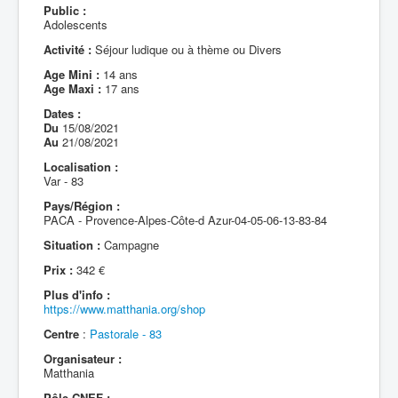
Public :
Adolescents
Activité :
Séjour ludique ou à thème ou Divers
Age Mini :
14 ans
Age Maxi :
17 ans
Dates :
Du
15/08/2021
Au
21/08/2021
Localisation :
Var - 83
Pays/Région :
PACA - Provence-Alpes-Côte-d Azur-04-05-06-13-83-84
Situation :
Campagne
Prix :
342 €
Plus d'info :
https://www.matthania.org/shop
Centre
:
Pastorale - 83
Organisateur :
Matthania
Pôle CNEF :