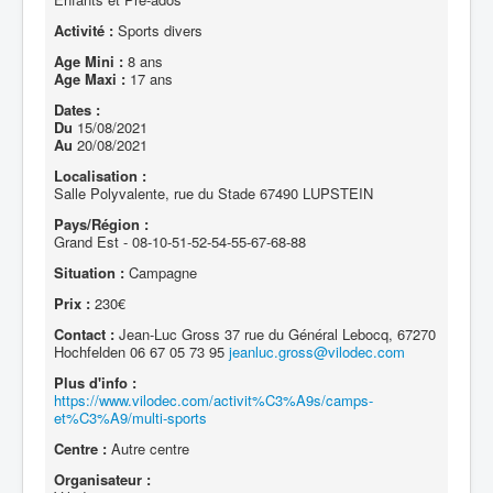
Activité :
Sports divers
Age Mini :
8 ans
Age Maxi :
17 ans
Dates :
Du
15/08/2021
Au
20/08/2021
Localisation :
Salle Polyvalente, rue du Stade 67490 LUPSTEIN
Pays/Région :
Grand Est - 08-10-51-52-54-55-67-68-88
Situation :
Campagne
Prix :
230€
Contact :
Jean-Luc Gross 37 rue du Général Lebocq, 67270
Hochfelden 06 67 05 73 95
jeanluc.gross@vilodec.com
Plus d'info :
https://www.vilodec.com/activit%C3%A9s/camps-
et%C3%A9/multi-sports
Centre :
Autre centre
Organisateur :