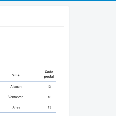
Code
Ville
postal
Allauch
13
Ventabren
13
Arles
13