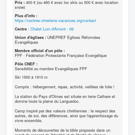
Prix :
400 € (ou 460 € avec loc skis ou 500 € avec location
snow)
Plus d'info :
https://centres-chretiens-vacances.org/contact
Centre
:
Chalet Lum d'Amont - 09
Union d'églises :
UNEPREF Eglises Réformées
Evangéliques
Membre officiel d'un pôle :
FPF - Fédération Protestante Française Evangélique
Pôle CNEF :
Sensibilité ou membre Evangéliques FPF
Ski 1500 à 1910 m
Compris : hébergement, repas, activité, veillées de folie !
La station du Pays d'Olmes est située en terre Cathare et
domine toute la plaine du Languedoc.
Camp inspiré par des valeurs chrétiennes : le respect des
autres, de soi, des différences, ainsi que l'apprentissage du
vivre ensemble.
Moments de découvertes de la bible proposés dans un
esprit de respect de l'identité et de liberté de chacun.