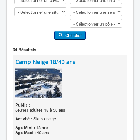
Chercher
34
Résultats
Camp Neige 18/40 ans
Public :
Jeunes adultes 18 à 30 ans
Activité :
Ski ou neige
Age Mini :
18 ans
Age Maxi :
40 ans