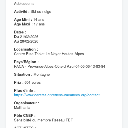
Adolescents
Activité :
Ski ou neige
Age Mini :
14 ans
Age Maxi :
17 ans
Dates :
Du
21/02/2026
Au
28/02/2026
Localisation :
Centre Elsa Triolet Le Noyer Hautes Alpes
Pays/Région :
PACA - Provence-Alpes-Côte-d Azur-04-05-06-13-83-84
Situation :
Montagne
Prix :
601 euros
Plus d'info :
https://www.centres-chretiens-vacances.org/contact
Organisateur :
Matthania
Pôle CNEF :
Sensibilité ou membre Réseau FEF
ACTIVITES :