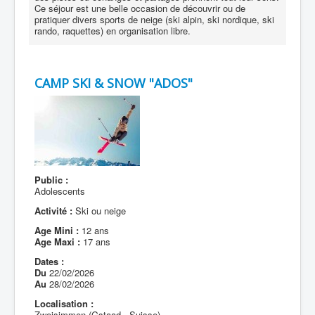
Ce séjour est une belle occasion de découvrir ou de
pratiquer divers sports de neige (ski alpin, ski nordique, ski
rando, raquettes) en organisation libre.
CAMP SKI & SNOW "ADOS"
Public :
Adolescents
Activité :
Ski ou neige
Age Mini :
12 ans
Age Maxi :
17 ans
Dates :
Du
22/02/2026
Au
28/02/2026
Localisation :
Zweisimmen (Gstaad - Suisse)