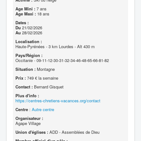
Age Mini :
7 ans
Age Maxi :
18 ans
Dates :
Du
21/02/2026
Au
28/02/2026
Localisation :
Haute-Pyrénées - 3 km Lourdes - Alt 430 m
Pays/Région :
Occitanie - 09-11-12-30-31-32-34-46-48-65-66-81-82
Situation :
Montagne
Prix :
749 € la semaine
Contact :
Bernard Gisquet
Plus d'info :
https://centres-chretiens-vacances.org/contact
Centre
:
Autre centre
Organisateur :
Agape Village
Union d'églises :
ADD - Assemblées de Dieu
Membre officiel d'un pôle :