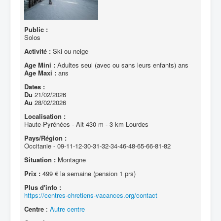
Public :
Solos
Activité :
Ski ou neige
Age Mini :
Adultes seul (avec ou sans leurs enfants) ans
Age Maxi :
ans
Dates :
Du
21/02/2026
Au
28/02/2026
Localisation :
Haute-Pyrénées - Alt 430 m - 3 km Lourdes
Pays/Région :
Occitanie - 09-11-12-30-31-32-34-46-48-65-66-81-82
Situation :
Montagne
Prix :
499 € la semaine (pension 1 prs)
Plus d'info :
https://centres-chretiens-vacances.org/contact
Centre
:
Autre centre