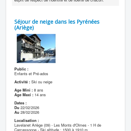
Séjour de neige dans les Pyrénées
(Ariège)
Public :
Enfants et Pré-ados
Activité :
Ski ou neige
Age Mini :
8 ans
Age Maxi :
14 ans
Dates :
Du
22/02/2026
Au
28/02/2026
Localisation :
Lavelanet Ariège (09) - Les Monts d'Olmes - 1 H de
Carcassonne - Ski altitude : 1500 à 1910 m