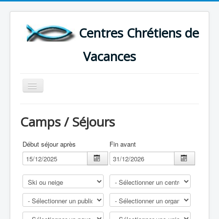
Centres Chrétiens de
Vacances
Basculer
la
navigation
ACCUEIL
Camps / Séjours
CARTE DES CENTRES DE VACANCES .
LISTE DES SEJOURS DE VACANCES 2026
Début séjour après
Fin avant
PLUS