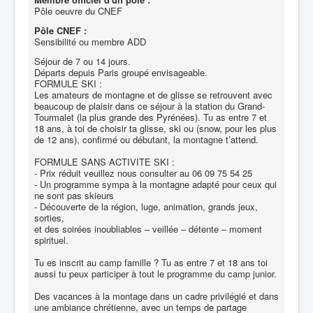
Pôle oeuvre du CNEF
Pôle CNEF :
Sensibilité ou membre ADD
Séjour de 7 ou 14 jours.
Départs depuis Paris groupé envisageable.
FORMULE SKI :
Les amateurs de montagne et de glisse se retrouvent avec
beaucoup de plaisir dans ce séjour à la station du Grand-
Tourmalet (la plus grande des Pyrénées). Tu as entre 7 et
18 ans, à toi de choisir ta glisse, ski ou (snow, pour les plus
de 12 ans), confirmé ou débutant, la montagne t’attend.
FORMULE SANS ACTIVITE SKI :
- Prix réduit veuillez nous consulter au 06 09 75 54 25
- Un programme sympa à la montagne adapté pour ceux qui
ne sont pas skieurs
- Découverte de la région, luge, animation, grands jeux,
sorties,
et des soirées inoubliables – veillée – détente – moment
spirituel.
Tu es inscrit au camp famille ? Tu as entre 7 et 18 ans toi
aussi tu peux participer à tout le programme du camp junior.
Des vacances à la montage dans un cadre privilégié et dans
une ambiance chrétienne, avec un temps de partage