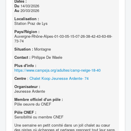
Dates :
Du
14/03/2026
Au
20/03/2026
Localisation :
Station Praz de Lys
Pays/Région :
Auvergne-Rhône-Alpes-01-03-05-15-07-26-38-42-43-63-69-
73-74
Situation :
Montagne
Contact :
Philippe De Waele
Plus d'info :
https://www.campsja.org/adultes/camp-neige-18-40
Centre
:
Chalet Koop Jeunesse Ardente- 74
Organisateur :
Jeunesse Ardente
Membre officiel d'un pôle :
Pôle oeuvre du CNEF
Pôle CNEF :
Sensibilité ou membre CNEF
Une semaine en petit comité dans un joli chalet au cœur
des pistes où échanges et partages prennent tout leur sens.