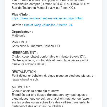
mécaniques compris ) Option skis 43 € ou Snow 63 € et
Bus de Toulon ou Marseille 39€ ou Paris XX €
Plus d'info :
https://www.centres-chretiens-vacances.org/contact
Centre
:
Chalet Koop Jeunesse Ardente- 74
Organisateur :
Matthania
Pôle CNEF :
Sensibilité ou membre Réseau FEF
HEBERGEMENT :
Chalet Koop, chalet confortable en Haute-Savoie (74).
Centre spacieux, confortable et bien placé par rapport à
plusieurs stations de ski.
RESTAURATION :
Petit-déjeuner échelonné, pique-nique au pied des pistes, et
repas chaud le soir.
ACTIVITES :
Chacun choisira entre ski et snow.
Encadrés par une équipe d'animateurs sympathiques et
dynamiques, que ce soit au chalet en matinée, ou l'aprem
sur les pistes ou en soirée lors des veillées, vos enfants
partageront des activités inoubliables.