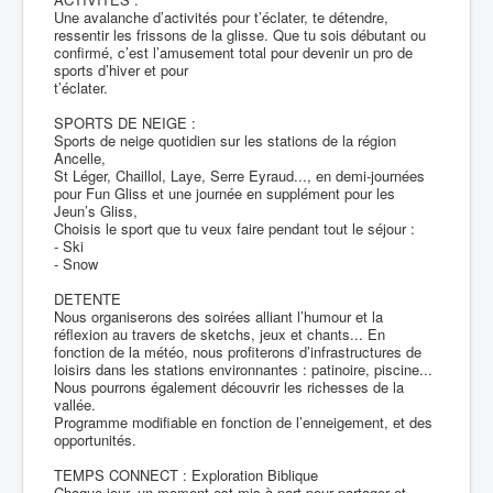
Une avalanche d’activités pour t’éclater, te détendre,
ressentir les frissons de la glisse. Que tu sois débutant ou
confirmé, c’est l’amusement total pour devenir un pro de
sports d’hiver et pour
t’éclater.
SPORTS DE NEIGE :
Sports de neige quotidien sur les stations de la région
Ancelle,
St Léger, Chaillol, Laye, Serre Eyraud..., en demi-journées
pour Fun Gliss et une journée en supplément pour les
Jeun’s Gliss,
Choisis le sport que tu veux faire pendant tout le séjour :
- Ski
- Snow
DETENTE
Nous organiserons des soirées alliant l’humour et la
réflexion au travers de sketchs, jeux et chants... En
fonction de la météo, nous profiterons d’infrastructures de
loisirs dans les stations environnantes : patinoire, piscine...
Nous pourrons également découvrir les richesses de la
vallée.
Programme modifiable en fonction de l’enneigement, et des
opportunités.
TEMPS CONNECT : Exploration Biblique
Chaque jour, un moment est mis à part pour partager et