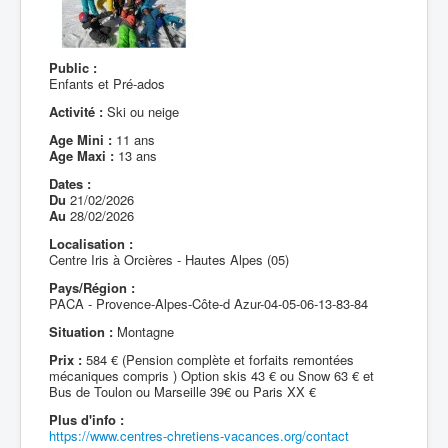
Public :
Enfants et Pré-ados
Activité :
Ski ou neige
Age Mini :
11 ans
Age Maxi :
13 ans
Dates :
Du
21/02/2026
Au
28/02/2026
Localisation :
Centre Iris à Orcières - Hautes Alpes (05)
Pays/Région :
PACA - Provence-Alpes-Côte-d Azur-04-05-06-13-83-84
Situation :
Montagne
Prix :
584 € (Pension complète et forfaits remontées
mécaniques compris ) Option skis 43 € ou Snow 63 € et
Bus de Toulon ou Marseille 39€ ou Paris XX €
Plus d'info :
https://www.centres-chretiens-vacances.org/contact