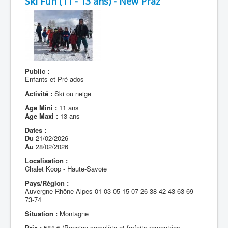
Ski Fun (11 - 13 ans) - New Praz
Public :
Enfants et Pré-ados
Activité :
Ski ou neige
Age Mini :
11 ans
Age Maxi :
13 ans
Dates :
Du
21/02/2026
Au
28/02/2026
Localisation :
Chalet Koop - Haute-Savoie
Pays/Région :
Auvergne-Rhône-Alpes-01-03-05-15-07-26-38-42-43-63-69-
73-74
Situation :
Montagne
Prix :
584 € (Pension complète et forfaits remontées