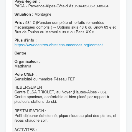
Pays/Région :
PACA - Provence-Alpes-Côte-d Azur-04-05-06-13-83-84
Situation :
Montagne
Prix :
584 € (Pension complète et forfaits remontées
mécaniques compris ) -- Options skis 43 € ou Snow 63 € et
Bus de Toulon ou Marseille 39 € ou Paris XX €
Plus d'info :
https://www.centres-chretiens-vacances.org/contact
Centre
:
Organisateur :
Matthania
Pôle CNEF :
Sensibilité ou membre Réseau FEF
HEBERGEMENT :
Centre ELSA TRIOLET, au Noyer (Hautes-Alpes - 05).
Centre spacieux, confortable et bien placé par rapport à
plusieurs stations de ski.
RESTAURATION :
Petit-déjeuner échelonné, pique-nique au pied des pistes, et
repas chaud le soir.
ACTIVITES :