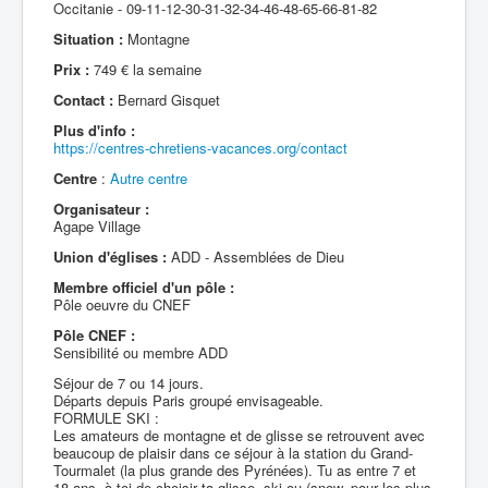
Occitanie - 09-11-12-30-31-32-34-46-48-65-66-81-82
Situation :
Montagne
Prix :
749 € la semaine
Contact :
Bernard Gisquet
Plus d'info :
https://centres-chretiens-vacances.org/contact
Centre
:
Autre centre
Organisateur :
Agape Village
Union d'églises :
ADD - Assemblées de Dieu
Membre officiel d'un pôle :
Pôle oeuvre du CNEF
Pôle CNEF :
Sensibilité ou membre ADD
Séjour de 7 ou 14 jours.
Départs depuis Paris groupé envisageable.
FORMULE SKI :
Les amateurs de montagne et de glisse se retrouvent avec
beaucoup de plaisir dans ce séjour à la station du Grand-
Tourmalet (la plus grande des Pyrénées). Tu as entre 7 et
18 ans, à toi de choisir ta glisse, ski ou (snow, pour les plus