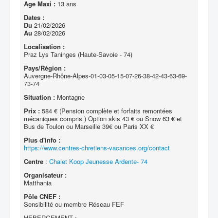
Age Maxi :
13 ans
Dates :
Du
21/02/2026
Au
28/02/2026
Localisation :
Praz Lys Taninges (Haute-Savoie - 74)
Pays/Région :
Auvergne-Rhône-Alpes-01-03-05-15-07-26-38-42-43-63-69-
73-74
Situation :
Montagne
Prix :
584 € (Pension complète et forfaits remontées
mécaniques compris ) Option skis 43 € ou Snow 63 € et
Bus de Toulon ou Marseille 39€ ou Paris XX €
Plus d'info :
https://www.centres-chretiens-vacances.org/contact
Centre
:
Chalet Koop Jeunesse Ardente- 74
Organisateur :
Matthania
Pôle CNEF :
Sensibilité ou membre Réseau FEF
HEBERGEMENT :