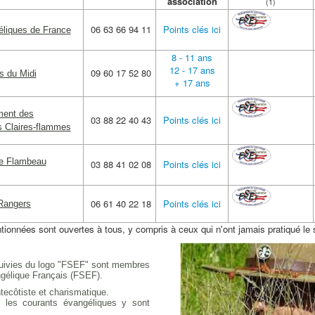
association
(1)
06 63 66 94 11
Points clés ici
éliques de France
8 - 11 ans
12 - 17 ans
09 60 17 52 80
s du Midi
+ 17 ans
ent des
03 88 22 40 43
Points clés ici
 Claires-flammes
de Flambeau
03 88 41 02 08
Points clés ici
06 61 40 22 18
Points clés ici
Rangers
ionnées sont ouvertes à tous, y compris à ceux qui n'ont jamais pratiqué le s
uivies du logo "FSEF" sont membres
gélique Français (FSEF).
tecôtiste et charismatique.
s les courants évangéliques y sont