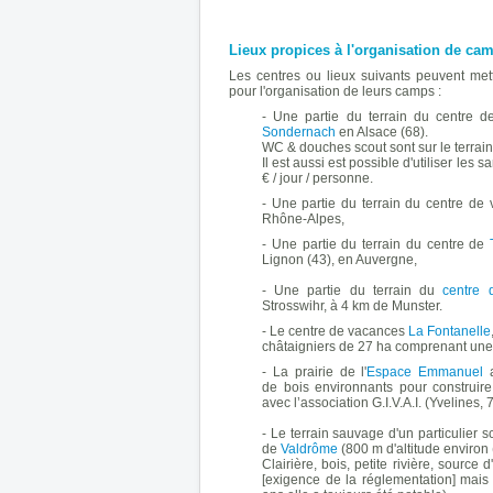
Lieux propices à l'organisation de ca
Les centres ou lieux suivants peuvent mett
pour l'organisation de leurs camps :
- Une partie du terrain du centre 
Sondernach
en Alsace (68).
WC & douches scout sont sur le terrain
Il est aussi est possible d'utiliser les
€ / jour / personne.
- Une partie du terrain du
centre de
Rhône-Alpes,
- Une partie du terrain du centre de
Lignon (43), en Auvergne,
- Une partie du terrain du
centre 
Strosswihr, à 4 km de Munster.
- Le centre de vacances
La Fontanelle
châtaigniers de 27 ha comprenant une 
- La p
rairie de l'
Espace Emmanuel
a
de
bois environnants pour construire
avec l’association G.I.V.A.I. (Yvelines, 
- Le terrain sauvage d'un particulier s
de
Valdrôme
(800 m d'altitude environ 
Clairière, bois, petite rivière, source 
[exigence de la réglementation] mais