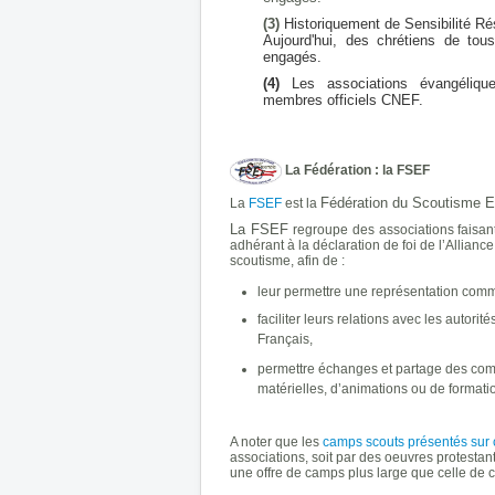
(3)
Historiquement de Sensibilité R
Aujourd'hui, des chrétiens de tou
engagés.
(4)
Les associations évangéliqu
membres officiels CNEF.
La Fédération : la FSEF
Fédération du Scoutisme E
La
FSEF
est la
La FSEF
regroupe des associations faisan
adhérant à la déclaration de foi de l’Allianc
scoutisme, afin de :
leur permettre une représentation com
faciliter leurs relations avec les autori
Français,
permettre échanges et partage des co
matérielles, d’animations ou de formati
A noter que les
camps scouts présentés sur c
associations, soit par des oeuvres protesta
une offre de camps plus large que celle de