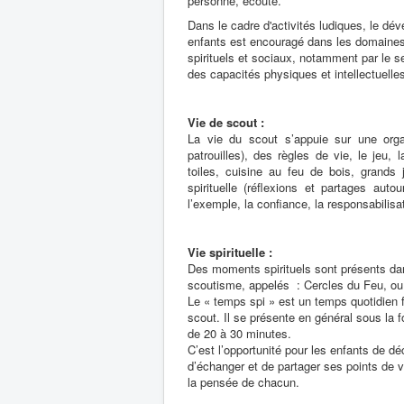
personne, écoute.
Dans le cadre d'activités ludiques, le dé
enfants est encouragé dans les domaines 
spirituels et sociaux, notamment par le s
des capacités physiques et intellectuelle
Vie de scout :
La vie du scout s’appuie sur une org
patrouilles), des règles de vie, le jeu,
toiles, cuisine au feu de bois, grands 
spirituelle (réflexions et partages auto
l’exemple, la confiance, la responsabilisat
Vie spirituelle :
Des moments spirituels sont présents dan
scoutisme, appelés : Cercles du Feu, ou
Le « temps spi » est un temps quotidien 
scout. Il se présente en général sous la 
de 20 à 30 minutes.
C’est l’opportunité pour les enfants de dé
d’échanger et de partager ses points de v
la pensée de chacun.