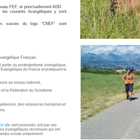
éseau FEF, et ponctuellement ADD.
s les courants évangéliques y sont
es suivies du logo "CNEF" sont
vangélique Français.
t partie du protestantisme évangélique,
e Evangélique de France et pratiquant le
mune au niveau national,
tés et la Fédération du Scoutisme
mpétences, des ressources humaines et
ons.
e site
sont proposés, soit par ces
ntes évangéliques reconnues qui ont
 camps scouts uniquement.