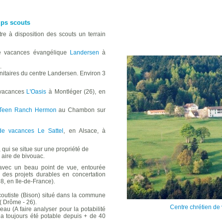
mps scouts
re à disposition des scouts un terrain
de vacances évangélique
Landersen
à
.
 sanitaires du centre Landersen. Environ 3
 vacances
L'Oasis
à Montléger (26), en
Teen Ranch Hermon
au Chambon sur
de vacances Le Sattel
, en Alsace, à
, qui se situe sur une propriété de
aire de bivouac.
vec un beau point de vue, entourée
 des projets durables en concertation
78, en Ile-de-France).
coutiste (Bison) situé d
ans la commune
( Drôme - 26).
Centre chrétien d
d'eau (A faire analyser pour la potabilité
 a toujours été potable depuis + de 40