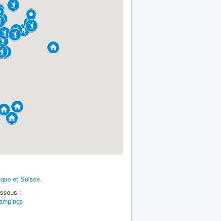
ique et Suisse
.
essous :
ampings