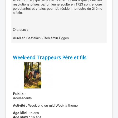
résolutions prises par un jeune adulte en 1723 sont encore
percutantes et vitales pour toi, résident terrestre du 21ème
siècle.
Orateurs :
Aurélien Castelain - Benjamin Eggen
Week-end Trappeurs Père et fils
Public :
Adolescents
Activité :
Week-end ou mid-Week à thème
Age Mini :
6 ans
Age Maxi :
16 ans