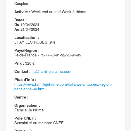
Couples
Activité :
Week-end ou mid-Week à thème
Dates :
Du
19/04/2024
Au
21/04/2024
Localisation :
L’HAY LES ROSES (94)
Pays/Région :
Ile-de-France - 75-77-78-91-92-93-94-95
Prix :
320 €
Contact :
fja@famillejetaime.com
Plus d'info :
https://www.famillejetaime.com/date/we-amoureux-region-
parisienne-94.html
Centre
:
Organisateur :
Famille Je t'Aime
Pôle CNEF :
Sensibilité ou membre CNEF
Pour qui ?