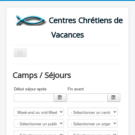
Centres Chrétiens de
Vacances
Basculer
la
navigation
ACCUEIL
Camps / Séjours
CARTE DES CENTRES DE VACANCES .
LISTE DES SEJOURS DE VACANCES 2026
Début séjour après
Fin avant
PLUS