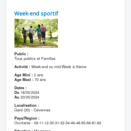
Week-end sportif
Public :
Tous publics et Familles
Activité :
Week-end ou mid-Week à thème
Age Mini :
2 ans
Age Maxi :
70 ans
Dates :
Du
18/05/2024
Au
20/05/2024
Localisation :
Gard (30) - Cévennes
Pays/Région :
Occitanie - 09-11-12-30-31-32-34-46-48-65-66-81-82
Situation :
Montagne