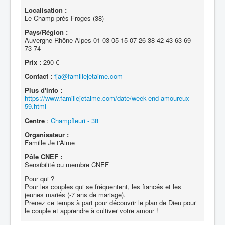
Localisation :
Le Champ-près-Froges (38)
Pays/Région :
Auvergne-Rhône-Alpes-01-03-05-15-07-26-38-42-43-63-69-
73-74
Prix :
290 €
Contact :
fja@famillejetaime.com
Plus d'info :
https://www.famillejetaime.com/date/week-end-amoureux-
59.html
Centre
:
Champfleuri - 38
Organisateur :
Famille Je t'Aime
Pôle CNEF :
Sensibilité ou membre CNEF
Pour qui ?
Pour les couples qui se fréquentent, les fiancés et les
jeunes mariés (-7 ans de mariage).
Prenez ce temps à part pour découvrir le plan de Dieu pour
le couple et apprendre à cultiver votre amour !