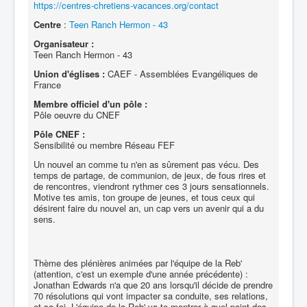
https://centres-chretiens-vacances.org/contact
Centre
:
Teen Ranch Hermon - 43
Organisateur :
Teen Ranch Hermon - 43
Union d'églises :
CAEF - Assemblées Evangéliques de
France
Membre officiel d'un pôle :
Pôle oeuvre du CNEF
Pôle CNEF :
Sensibilité ou membre Réseau FEF
Un nouvel an comme tu n'en as sûrement pas vécu. Des
temps de partage, de communion, de jeux, de fous rires et
de rencontres, viendront rythmer ces 3 jours sensationnels.
Motive tes amis, ton groupe de jeunes, et tous ceux qui
désirent faire du nouvel an, un cap vers un avenir qui a du
sens.
Thème des plénières animées par l'équipe de la Reb'
(attention, c'est un exemple d'une année précédente) :
Jonathan Edwards n'a que 20 ans lorsqu'il décide de prendre
70 résolutions qui vont impacter sa conduite, ses relations,
et sa foi. L'équipe de la Reb' va te montrer à quel point des