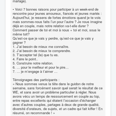
mariage).
• Voici 7 bonnes raisons pour participer à un week-end de
rencontre pour jeunes amoureux, fiancés et jeunes mariés :
Aujourd’hui, je ressens de fortes émotions quand je te vois
mais sommes-nous faits l’un pour l’autre ? Je nous imagine
déjà en couple, mais notre relation va-t-elle durer ?
Comment passer de toi et moi à nous + toi et moi, sous le
même toit?
Qu’est-ce que je vais y perdre, qu’est-ce que je vais y
gagner ?
1. J’ai besoin de mieux me connaître.
2. J’ai besoin de mieux te comprendre.
3. T’accepter tel (le) que tu es.
4. Faire le point..
5. Construire notre relation.
6. … pour le meilleur et pour le pire…
7. … je m’engage à t’aimer …
Témoignages des participants :
« Nous sommes venus la tête dans le guidon de notre
semaine, sans forcément savoir quel serait le résultat de ce
WE, et sans avoir un problème particulier à régler. Nous
avons vécu un temps de ressourcement en couple au top,
entre repas excellents qui étaient l’occasion d’échanger
avec d’autres couples, partages à deux de grande qualité,
diversité d’orateurs, de sujets, et un cadre qui fait kiffer ! En
résumé, on recommande ! »