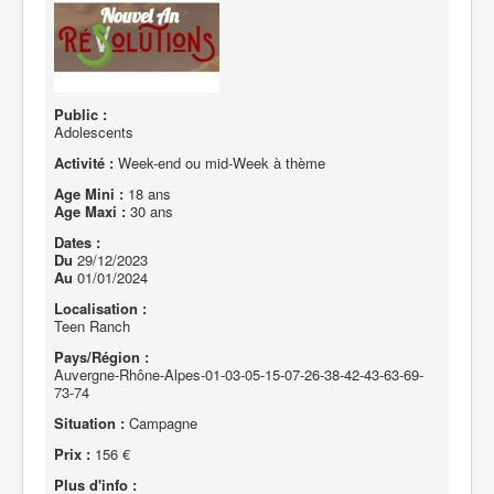
Public :
Adolescents
Activité :
Week-end ou mid-Week à thème
Age Mini :
18 ans
Age Maxi :
30 ans
Dates :
Du
29/12/2023
Au
01/01/2024
Localisation :
Teen Ranch
Pays/Région :
Auvergne-Rhône-Alpes-01-03-05-15-07-26-38-42-43-63-69-
73-74
Situation :
Campagne
Prix :
156 €
Plus d'info :