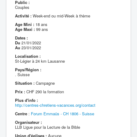
Public :
Couples
Activité :
Week-end ou mid-Week à thème
Age Mini :
18 ans
Age Maxi :
99 ans
Dates :
Du
21/01/2022
Au
23/01/2022
Localisation :
St-Légier à 24 km Lausanne
Pays/Région :
. Suisse
Situation :
Campagne
Prix :
CHF 290 la formation
Plus d'info :
http://centres-chretiens-vacances.org/contact
Centre
:
Forum Emmaüs - CH 1806 - Suisse
Organisateur :
LLB Ligue pour la Lecture de la Bible
Union d'églises :
Aucune