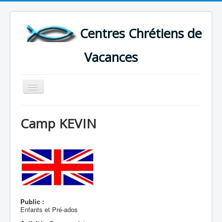
Centres Chrétiens de
Vacances
Basculer
la
navigation
ACCUEIL
Camp KEVIN
CARTE DES CENTRES DE VACANCES .
LISTE DES SEJOURS DE VACANCES 2026
PLUS
Public :
Enfants et Pré-ados