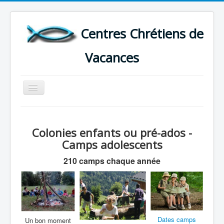
Centres Chrétiens de
Vacances
Basculer
la
navigation
ACCUEIL
CARTE DES CENTRES DE VACANCES .
Colonies enfants ou pré-ados -
Camps adolescents
LISTE DES SEJOURS DE VACANCES 2026
210 camps chaque année
PLUS
Dates camps
Un bon moment