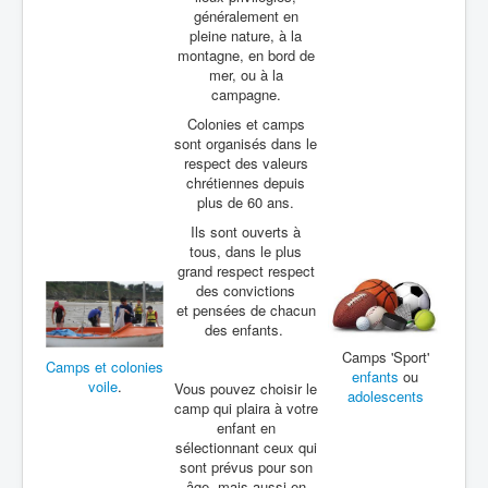
généralement en
pleine nature, à la
montagne, en bord de
mer, ou à la
campagne.
Colonies et camps
sont organisés dans le
respect des valeurs
chrétiennes depuis
plus de 60 ans.
Ils sont ouverts à
tous, dans le plus
grand respect respect
des convictions
et pensées de chacun
des enfants.
Camps 'Sport'
Camps et colonies
enfants
ou
voile
.
Vous pouvez choisir le
adolescents
camp qui plaira à votre
enfant en
sélectionnant ceux qui
sont prévus pour son
âge, mais aussi en