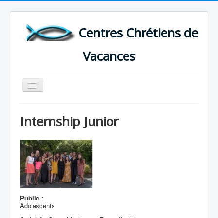
Centres Chrétiens de
Vacances
Basculer
la
navigation
ACCUEIL
Internship Junior
CARTE DES CENTRES DE VACANCES .
LISTE DES SEJOURS DE VACANCES 2026
PLUS
Public :
Adolescents