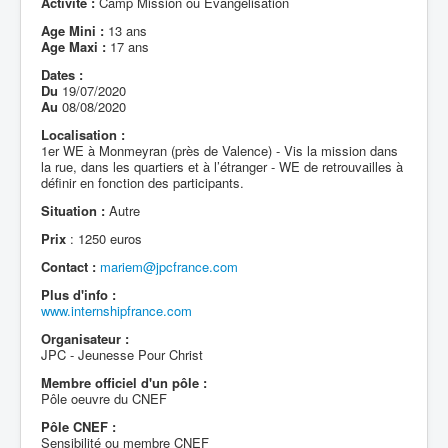
Activité :
Camp Mission ou Evangélisation
Age Mini :
13 ans
Age Maxi :
17 ans
Dates :
Du
19/07/2020
Au
08/08/2020
Localisation :
1er WE à Monmeyran (près de Valence) - Vis la mission dans
la rue, dans les quartiers et à l’étranger - WE de retrouvailles à
définir en fonction des participants.
Situation :
Autre
Prix
: 1250 euros
Contact :
mariem@jpcfrance.com
Plus d'info :
www.internshipfrance.com
Organisateur :
JPC - Jeunesse Pour Christ
Membre officiel d'un pôle :
Pôle oeuvre du CNEF
Pôle CNEF :
Sensibilité ou membre CNEF