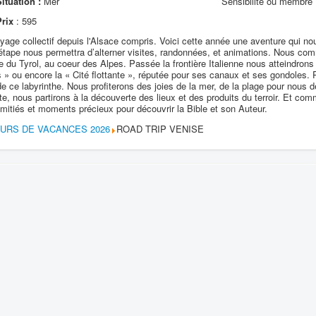
ituation :
Mer
Sensibilité ou membr
Prix
: 595
yage collectif depuis l'Alsace compris. Voici cette année une aventure qui nou
tape nous permettra d’alterner visites, randonnées, et animations. Nous co
ne du Tyrol, au coeur des Alpes. Passée la frontière Italienne nous atteindron
s » ou encore la « Cité flottante », réputée pour ses canaux et ses gondoles. P
e ce labyrinthe. Nous profiterons des joies de la mer, de la plage pour nous d
te, nous partirons à la découverte des lieux et des produits du terroir. Et c
 amitiés et moments précieux pour découvrir la Bible et son Auteur.
OURS DE VACANCES 2026
ROAD TRIP VENISE