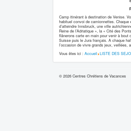
S
Camp itinérant à destination de Venise. Vo
habituel convoi de camionnettes. Chaque é
d’atteindre Innsbruck, une ville autrichien
Reine de l’Adriatique », la « Cité des Pont
flânerons carte en main pour venir à bout d
Suisse puis le Jura français. A chaque hal
l’occasion de vivre grands jeux, veillées,
Vous êtes ici :
Accueil
LISTE DES SEJ
© 2026 Centres Chrétiens de Vacances