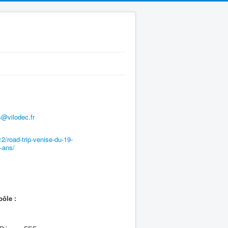
s@vilodec.fr
12/road-trip-venise-du-19-
7-ans/
pôle :