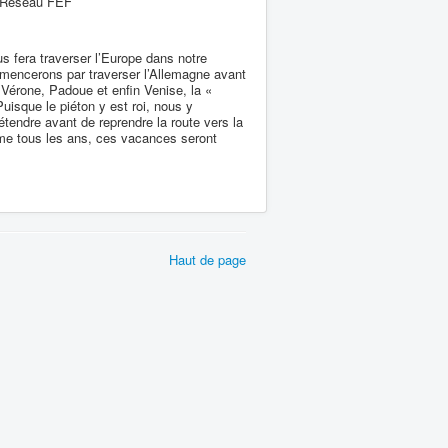
e Réseau FEF
s fera traverser l’Europe dans notre
mmencerons par traverser l’Allemagne avant
s Vérone, Padoue et enfin Venise, la «
uisque le piéton y est roi, nous y
étendre avant de reprendre la route vers la
omme tous les ans, ces vacances seront
Haut de page