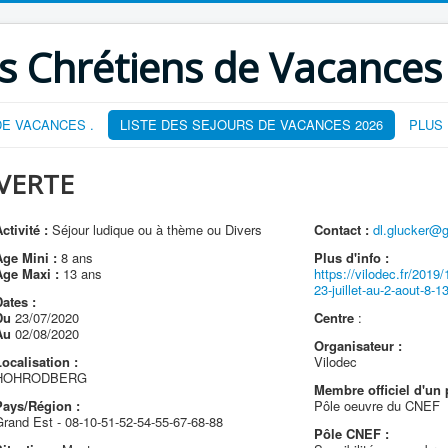
s Chrétiens de Vacances
E VACANCES .
LISTE DES SEJOURS DE VACANCES 2026
PLUS
VERTE
ctivité :
Séjour ludique ou à thème ou Divers
Contact :
dl.glucker@
Age Mini :
8 ans
Plus d'info :
Age Maxi :
13 ans
https://vilodec.fr/2019
23-juillet-au-2-aout-8-1
ates :
Du
23/07/2020
Centre
:
Au
02/08/2020
Organisateur :
ocalisation :
Vilodec
HOHRODBERG
Membre officiel d'un 
Pays/Région :
Pôle oeuvre du CNEF
Grand Est - 08-10-51-52-54-55-67-68-88
Pôle CNEF :