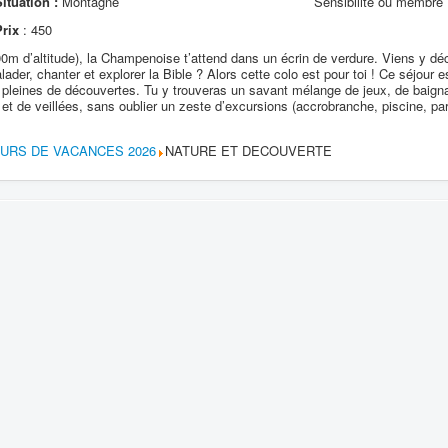
ituation :
Montagne
Sensibilité ou membr
Prix
: 450
0m d’altitude), la Champenoise t’attend dans un écrin de verdure. Viens y dé
lader, chanter et explorer la Bible ? Alors cette colo est pour toi ! Ce séjour 
t pleines de découvertes. Tu y trouveras un savant mélange de jeux, de baigna
t de veillées, sans oublier un zeste d’excursions (accrobranche, piscine, parc
OURS DE VACANCES 2026
NATURE ET DECOUVERTE