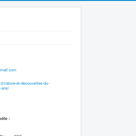
gmail.com
/12/nature-et-decouvertes-du-
3-ans/
pôle :