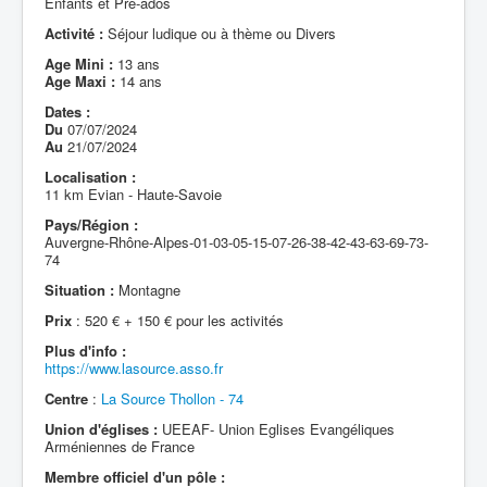
Enfants et Pré-ados
Activité :
Séjour ludique ou à thème ou Divers
Age Mini :
13 ans
Age Maxi :
14 ans
Dates :
Du
07/07/2024
Au
21/07/2024
Localisation :
11 km Evian - Haute-Savoie
Pays/Région :
Auvergne-Rhône-Alpes-01-03-05-15-07-26-38-42-43-63-69-73-
74
Situation :
Montagne
Prix
: 520 € + 150 € pour les activités
Plus d'info :
https://www.lasource.asso.fr
Centre
:
La Source Thollon - 74
Union d'églises :
UEEAF- Union Eglises Evangéliques
Arméniennes de France
Membre officiel d'un pôle :