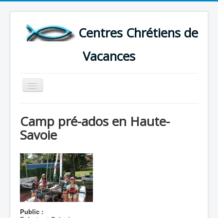
Centres Chrétiens de
Vacances
Basculer
la
navigation
ACCUEIL
Camp pré-ados en Haute-
CARTE DES CENTRES DE VACANCES .
Savoie
LISTE DES SEJOURS DE VACANCES 2026
PLUS
Public :