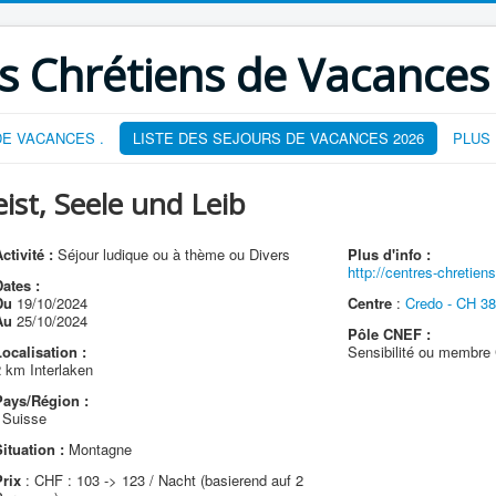
s Chrétiens de Vacances
E VACANCES .
LISTE DES SEJOURS DE VACANCES 2026
PLUS
st, Seele und Leib
ctivité :
Séjour ludique ou à thème ou Divers
Plus d'info :
http://centres-chretie
ates :
Du
19/10/2024
Centre
:
Credo - CH 38
Au
25/10/2024
Pôle CNEF :
ocalisation :
Sensibilité ou membr
 km Interlaken
Pays/Région :
 Suisse
ituation :
Montagne
Prix
: CHF : 103 -> 123 / Nacht (basierend auf 2