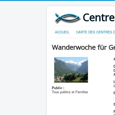
Centre
ACCUEIL
CARTE DES CENTRES D
Wanderwoche für Gei
A
D
L
2
Public :
Tous publics et Familles
.
S