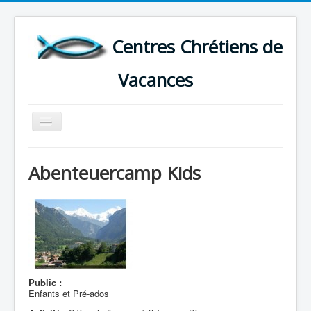
Centres Chrétiens de
Vacances
Basculer
la
navigation
ACCUEIL
Abenteuercamp Kids
CARTE DES CENTRES DE VACANCES .
LISTE DES SEJOURS DE VACANCES 2026
PLUS
Public :
Enfants et Pré-ados