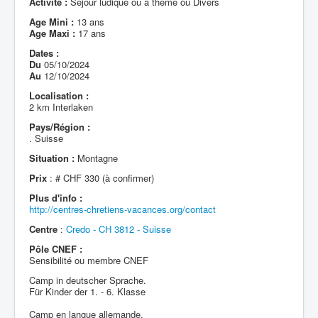
Activité :
Séjour ludique ou à thème ou Divers
Age Mini :
13 ans
Age Maxi :
17 ans
Dates :
Du
05/10/2024
Au
12/10/2024
Localisation :
2 km Interlaken
Pays/Région :
. Suisse
Situation :
Montagne
Prix
: # CHF 330 (à confirmer)
Plus d'info :
http://centres-chretiens-vacances.org/contact
Centre
:
Credo - CH 3812 - Suisse
Pôle CNEF :
Sensibilité ou membre CNEF
Camp in deutscher Sprache.
Für Kinder der 1. - 6. Klasse
Camp en langue allemande.