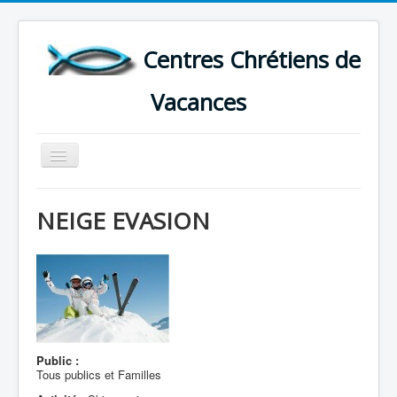
Centres Chrétiens de
Vacances
Basculer
la
navigation
ACCUEIL
NEIGE EVASION
CARTE DES CENTRES DE VACANCES .
LISTE DES SEJOURS DE VACANCES 2026
PLUS
Public :
Tous publics et Familles