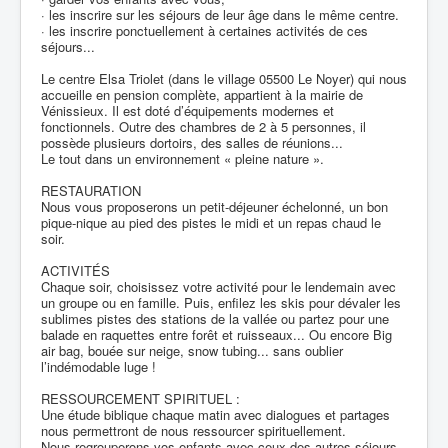
· les inscrire sur les séjours de leur âge dans le même centre.
· les inscrire ponctuellement à certaines activités de ces
séjours...
Le centre Elsa Triolet (dans le village 05500 Le Noyer) qui nous
accueille en pension complète, appartient à la mairie de
Vénissieux. Il est doté d’équipements modernes et
fonctionnels. Outre des chambres de 2 à 5 personnes, il
possède plusieurs dortoirs, des salles de réunions...
Le tout dans un environnement « pleine nature ».
RESTAURATION
Nous vous proposerons un petit-déjeuner échelonné, un bon
pique-nique au pied des pistes le midi et un repas chaud le
soir.
ACTIVITÉS
Chaque soir, choisissez votre activité pour le lendemain avec
un groupe ou en famille. Puis, enfilez les skis pour dévaler les
sublimes pistes des stations de la vallée ou partez pour une
balade en raquettes entre forêt et ruisseaux... Ou encore Big
air bag, bouée sur neige, snow tubing... sans oublier
l’indémodable luge !
RESSOURCEMENT SPIRITUEL :
Une étude biblique chaque matin avec dialogues et partages
nous permettront de nous ressourcer spirituellement.
Nous regrouperons vos enfants avec ceux des autres séjours