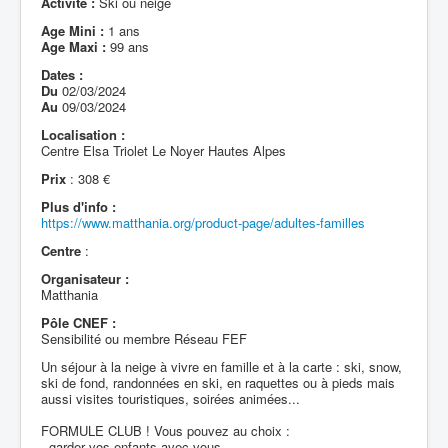
Activité :
Ski ou neige
Age Mini :
1 ans
Age Maxi :
99 ans
Dates :
Du
02/03/2024
Au
09/03/2024
Localisation :
Centre Elsa Triolet Le Noyer Hautes Alpes
Prix
: 308 €
Plus d'info :
https://www.matthania.org/product-page/adultes-familles
Centre
:
Organisateur :
Matthania
Pôle CNEF :
Sensibilité ou membre Réseau FEF
Un séjour à la neige à vivre en famille et à la carte : ski, snow,
ski de fond, randonnées en ski, en raquettes ou à pieds mais
aussi visites touristiques, soirées animées...
FORMULE CLUB ! Vous pouvez au choix :
· garder vos enfants avec vous,