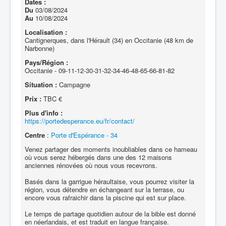
Dates :
Du
03/08/2024
Au
10/08/2024
Localisation :
Cantignerques, dans l'Hérault (34) en Occitanie (48 km de
Narbonne)
Pays/Région :
Occitanie - 09-11-12-30-31-32-34-46-48-65-66-81-82
Situation :
Campagne
Prix :
TBC €
Plus d'info :
https://portedesperance.eu/fr/contact/
Centre
:
Porte d'Espérance - 34
Venez partager des moments inoubliables dans ce hameau
où vous serez hébergés dans une des 12 maisons
anciennes rénovées où nous vous recevrons.
Basés dans la garrigue héraultaise, vous pourrez visiter la
région, vous détendre en échangeant sur la terrase, ou
encore vous rafraichir dans la piscine qui est sur place.
Le temps de partage quotidien autour de la bible est donné
en néerlandais, et est traduit en langue française.