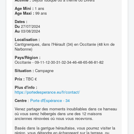
Age Mini :
1 ans
Age Maxi :
99 ans
Dates :
Du
27/07/2024
Au
03/08/2024
Localisation :
Cantignerques, dans l'Hérault (34) en Occitanie (48 km de
Narbonne)
Pays/Région :
Occitanie - 09-11-12-30-31-32-34-46-48-65-66-81-82
Situation :
Campagne
Prix :
TBC €
Plus d'info :
https://portedesperance.eu/fr/contact/
Centre
:
Porte d'Espérance - 34
Venez partager des moments inoubliables dans ce hameau
où vous serez hébergés dans une des 12 maisons
anciennes rénovées où nous vous recevrons.
Basés dans la garrigue héraultaise, vous pourrez visiter la
région, vous détendre en échangeant sur la terrase, ou