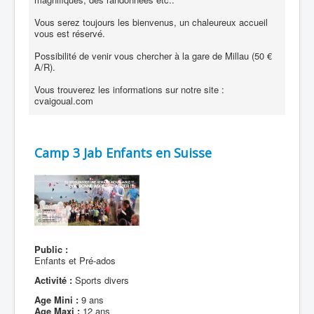
Vous serez toujours les bienvenus, un chaleureux accueil
vous est réservé.
Possibilité de venir vous chercher à la gare de Millau (50 €
A/R).
Vous trouverez les informations sur notre site :
cvaigoual.com
Camp 3 Jab Enfants en Suisse
Public :
Enfants et Pré-ados
Activité :
Sports divers
Age Mini :
9 ans
Age Maxi :
12 ans