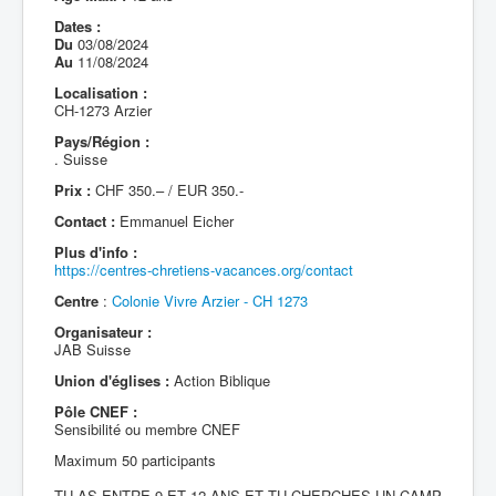
Dates :
Du
03/08/2024
Au
11/08/2024
Localisation :
CH-1273 Arzier
Pays/Région :
. Suisse
Prix :
CHF 350.– / EUR 350.-
Contact :
Emmanuel Eicher
Plus d'info :
https://centres-chretiens-vacances.org/contact
Centre
:
Colonie Vivre Arzier - CH 1273
Organisateur :
JAB Suisse
Union d'églises :
Action Biblique
Pôle CNEF :
Sensibilité ou membre CNEF
Maximum 50 participants
TU AS ENTRE 9 ET 12 ANS ET TU CHERCHES UN CAMP