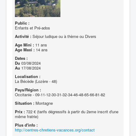
Public :
Enfants et Pré-ados
Activité :
Séjour ludique ou à thème ou Divers
Age Mini :
11 ans
Age Maxi :
14 ans
Dates :
Du
03/08/2024
Au
17/08/2024
Localisation :
La Bécède (Lozère - 48)
Pays/Région :
Occitanie - 09-11-12-30-31-32-34-46-48-65-66-81-82
Situation :
Montagne
Prix :
722 € (tarifs dégressifs à partir du 2eme inscrit d'une
même fratrie)
Plus d'info :
http://centres-chretiens-vacances.org/contact