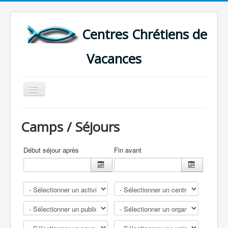
Centres Chrétiens de
Vacances
Basculer
la
navigation
ACCUEIL
Camps / Séjours
CARTE DES CENTRES DE VACANCES .
LISTE DES SEJOURS DE VACANCES 2026
Début séjour après
Fin avant
PLUS