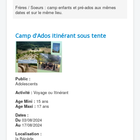
Frères / Soeurs : camp enfants et pré-ados aux mêmes
dates et sur le même lieu.
Camp d'Ados itinérant sous tente
Public :
Adolescents
Activité :
Voyage ou Itinérant
Age Mini :
15 ans
Age Maxi :
17 ans
Dates :
Du
03/08/2024
Au
17/08/2024
Localisation :
la Bécède