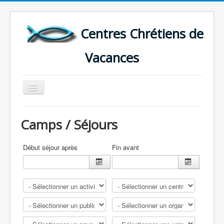
Centres Chrétiens de
Vacances
Basculer
la
navigation
ACCUEIL
Camps / Séjours
CARTE DES CENTRES DE VACANCES .
LISTE DES SEJOURS DE VACANCES 2026
Début séjour après
Fin avant
PLUS