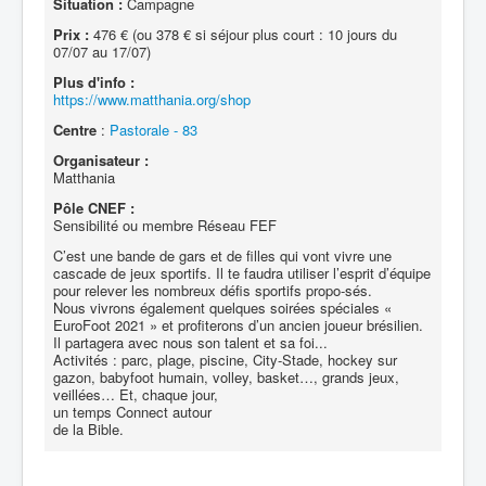
Situation :
Campagne
Prix :
476 € (ou 378 € si séjour plus court : 10 jours du
07/07 au 17/07)
Plus d'info :
https://www.matthania.org/shop
Centre
:
Pastorale - 83
Organisateur :
Matthania
Pôle CNEF :
Sensibilité ou membre Réseau FEF
C’est une bande de gars et de filles qui vont vivre une
cascade de jeux sportifs. Il te faudra utiliser l’esprit d’équipe
pour relever les nombreux défis sportifs propo-sés.
Nous vivrons également quelques soirées spéciales «
EuroFoot 2021 » et profiterons d’un ancien joueur brésilien.
Il partagera avec nous son talent et sa foi...
Activités : parc, plage, piscine, City-Stade, hockey sur
gazon, babyfoot humain, volley, basket…, grands jeux,
veillées… Et, chaque jour,
un temps Connect autour
de la Bible.