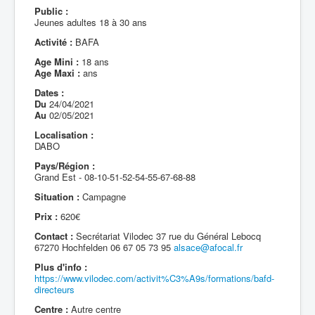
Public :
Jeunes adultes 18 à 30 ans
Activité :
BAFA
Age Mini :
18 ans
Age Maxi :
ans
Dates :
Du
24/04/2021
Au
02/05/2021
Localisation :
DABO
Pays/Région :
Grand Est - 08-10-51-52-54-55-67-68-88
Situation :
Campagne
Prix :
620€
Contact :
Secrétariat Vilodec 37 rue du Général Lebocq
67270 Hochfelden 06 67 05 73 95
alsace@afocal.fr
Plus d'info :
https://www.vilodec.com/activit%C3%A9s/formations/bafd-
directeurs
Centre :
Autre centre