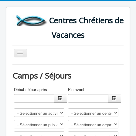
Centres Chrétiens de
Vacances
Basculer
la
navigation
ACCUEIL
Camps / Séjours
CARTE DES CENTRES DE VACANCES .
LISTE DES SEJOURS DE VACANCES 2026
Début séjour après
Fin avant
PLUS