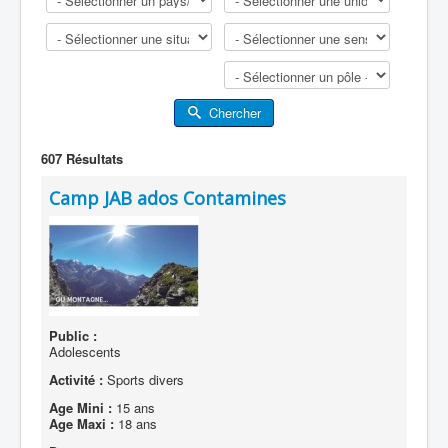
Chercher
607
Résultats
Camp JAB ados Contamines
Public :
Adolescents
Activité :
Sports divers
Age Mini :
15 ans
Age Maxi :
18 ans