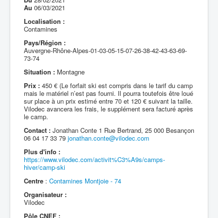
Au
06/03/2021
Localisation :
Contamines
Pays/Région :
Auvergne-Rhône-Alpes-01-03-05-15-07-26-38-42-43-63-69-
73-74
Situation :
Montagne
Prix :
450 € (Le forfait ski est compris dans le tarif du camp
mais le matériel n’est pas fourni. Il pourra toutefois être loué
sur place à un prix estimé entre 70 et 120 € suivant la taille.
Vilodec avancera les frais, le supplément sera facturé après
le camp.
Contact :
Jonathan Conte 1 Rue Bertrand, 25 000 Besançon
06 04 17 33 79
jonathan.conte@vilodec.com
Plus d'info :
https://www.vilodec.com/activit%C3%A9s/camps-
hiver/camp-ski
Centre
:
Contamines Montjoie - 74
Organisateur :
Vilodec
Pôle CNEF :