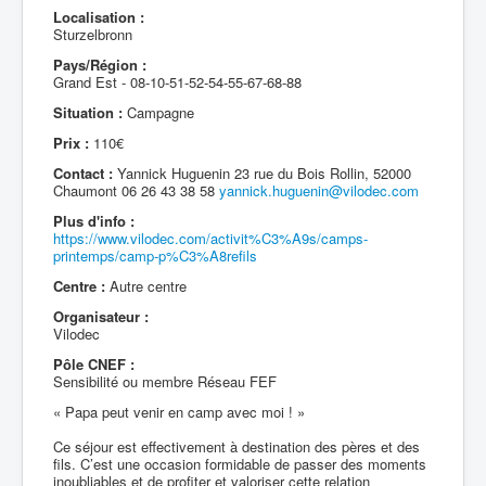
Localisation :
Sturzelbronn
Pays/Région :
Grand Est - 08-10-51-52-54-55-67-68-88
Situation :
Campagne
Prix :
110€
Contact :
Yannick Huguenin 23 rue du Bois Rollin, 52000
Chaumont 06 26 43 38 58
yannick.huguenin@vilodec.com
Plus d'info :
https://www.vilodec.com/activit%C3%A9s/camps-
printemps/camp-p%C3%A8refils
Centre :
Autre centre
Organisateur :
Vilodec
Pôle CNEF :
Sensibilité ou membre Réseau FEF
« Papa peut venir en camp avec moi ! »
Ce séjour est effectivement à destination des pères et des
fils. C’est une occasion formidable de passer des moments
inoubliables et de profiter et valoriser cette relation