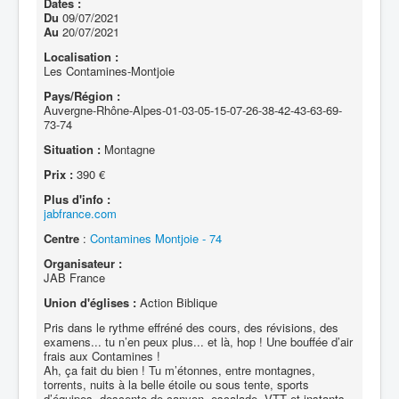
Dates :
Du
09/07/2021
Au
20/07/2021
Localisation :
Les Contamines-Montjoie
Pays/Région :
Auvergne-Rhône-Alpes-01-03-05-15-07-26-38-42-43-63-69-
73-74
Situation :
Montagne
Prix :
390 €
Plus d'info :
jabfrance.com
Centre
:
Contamines Montjoie - 74
Organisateur :
JAB France
Union d'églises :
Action Biblique
Pris dans le rythme effréné des cours, des révisions, des
examens... tu n’en peux plus... et là, hop ! Une bouffée d’air
frais aux Contamines !
Ah, ça fait du bien ! Tu m’étonnes, entre montagnes,
torrents, nuits à la belle étoile ou sous tente, sports
d’équipes, descente de canyon, escalade, VTT et instants