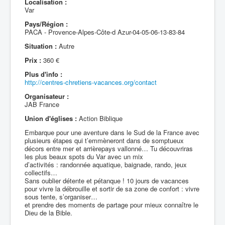
Localisation :
Var
Pays/Région :
PACA - Provence-Alpes-Côte-d Azur-04-05-06-13-83-84
Situation :
Autre
Prix :
360 €
Plus d'info :
http://centres-chretiens-vacances.org/contact
Organisateur :
JAB France
Union d'églises :
Action Biblique
Embarque pour une aventure dans le Sud de la France avec
plusieurs étapes qui t’emmèneront dans de somptueux
décors entre mer et arrièrepays vallonné… Tu découvriras
les plus beaux spots du Var avec un mix
d’activités : randonnée aquatique, baignade, rando, jeux
collectifs…
Sans oublier détente et pétanque ! 10 jours de vacances
pour vivre la débrouille et sortir de sa zone de confort : vivre
sous tente, s’organiser…
et prendre des moments de partage pour mieux connaître le
Dieu de la Bible.