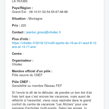
LA HOUBE
Pays/Région :
Grand Est - 08-10-51-52-54-55-67-68-88
Situation :
Montagne
Prix :
220
Contact :
jeanluc.gross@vilodec.fr
Plus d'info :
https://vilodec.fr/2019/12/multi-sports-du-16-au-21-aout-8-12-
ans-et-13-17-ans/
Centre
:
Organisateur :
Vilodec
Membre officiel d'un pôle :
Pôle oeuvre du CNEF
Pôle CNEF :
Sensibilité ou membre Réseau FEF
Si l’envie te dit de te défouler, de prendre un bon bol d’air
frais tant que c’est encore les vacances, mais aussi de
réfléchir à l’essentiel, viens nous rejoindre dans le grand
confort du centre de vacances “Les Aliziers” pour une
semaine d’activités multi-sports. Selon tes envies, tu