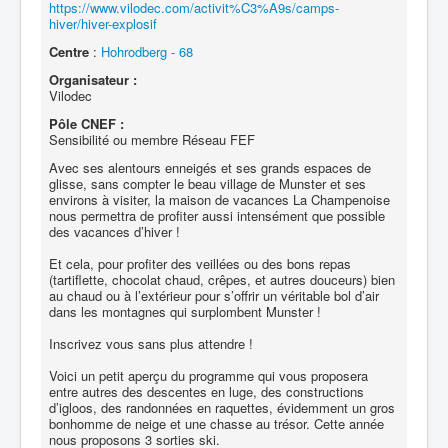
https://www.vilodec.com/activit%C3%A9s/camps-
hiver/hiver-explosif
Centre
:
Hohrodberg - 68
Organisateur :
Vilodec
Pôle CNEF :
Sensibilité ou membre Réseau FEF
Avec ses alentours enneigés et ses grands espaces de
glisse, sans compter le beau village de Munster et ses
environs à visiter, la maison de vacances La Champenoise
nous permettra de profiter aussi intensément que possible
des vacances d’hiver !
Et cela, pour profiter des veillées ou des bons repas
(tartiflette, chocolat chaud, crêpes, et autres douceurs) bien
au chaud ou à l’extérieur pour s’offrir un véritable bol d’air
dans les montagnes qui surplombent Munster !
Inscrivez vous sans plus attendre !
Voici un petit aperçu du programme qui vous proposera
entre autres des descentes en luge, des constructions
d’igloos, des randonnées en raquettes, évidemment un gros
bonhomme de neige et une chasse au trésor. Cette année
nous proposons 3 sorties ski.