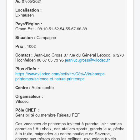
Au
07/05/2021
Localisation :
Lixhausen
Pays/Région :
Grand Est - 08-10-51-52-54-55-67-68-88
Situation :
Campagne
Prix :
100€
Contact :
Jean-Luc Gross 37 rue du Général Lebocq, 67270
Hochfelden 06 67 05 73 95
jeanluc.gross@vilodec.fr
Plus d'info :
https://www.vilodec.com/activit%C3%A9s/camps-
printemps/science-et-nature-printemps
Centre :
Autre centre
Organisateur :
Vilodec
Pôle CNEF :
Sensibilité ou membre Réseau FEF
Ces vacances de printemps invitent à prendre l’air : sorties
garanties ! Au choix, des ateliers sports, grands jeux, pêche
à la truite, baignades au centre nautique de Saverne,
chasse aux trésors dans les collines, excursions à vélo,