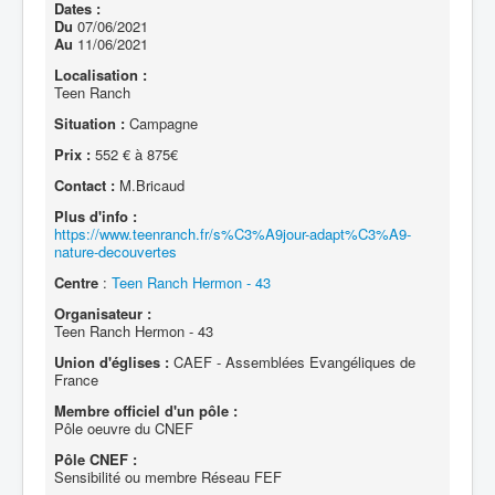
Dates :
Du
07/06/2021
Au
11/06/2021
Localisation :
Teen Ranch
Situation :
Campagne
Prix :
552 € à 875€
Contact :
M.Bricaud
Plus d'info :
https://www.teenranch.fr/s%C3%A9jour-adapt%C3%A9-
nature-decouvertes
Centre
:
Teen Ranch Hermon - 43
Organisateur :
Teen Ranch Hermon - 43
Union d'églises :
CAEF - Assemblées Evangéliques de
France
Membre officiel d'un pôle :
Pôle oeuvre du CNEF
Pôle CNEF :
Sensibilité ou membre Réseau FEF