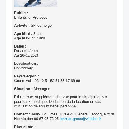
Public :
Enfants et Pré-ados
Activité :
Ski ou neige
Age Mini :
8 ans
Age Maxi :
17 ans
Dates :
Du
20/02/2021
Au
26/02/2021
Localisation :
Hohrodberg
Pays/Région :
Grand Est - 08-10-51-52-54-55-67-68-88
Situation :
Montagne
Prix :
180€, supplément de 120€ pour le ski alpin et 60€
pour le ski nordique. Déduction de la location en cas
d'utilisation de son matériel personnel.
Contact :
Jean-Luc Gross 37 rue du Général Lebocq, 67270
Hochfelden 06 67 05 73 95
jeanluc.gross@vilodec.fr
Plus d'info :