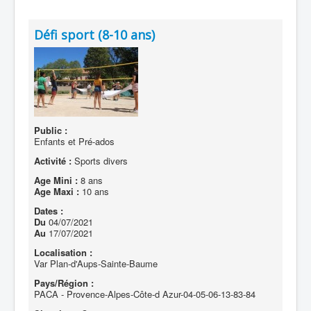
Défi sport (8-10 ans)
Public :
Enfants et Pré-ados
Activité :
Sports divers
Age Mini :
8 ans
Age Maxi :
10 ans
Dates :
Du
04/07/2021
Au
17/07/2021
Localisation :
Var Plan-d'Aups-Sainte-Baume
Pays/Région :
PACA - Provence-Alpes-Côte-d Azur-04-05-06-13-83-84