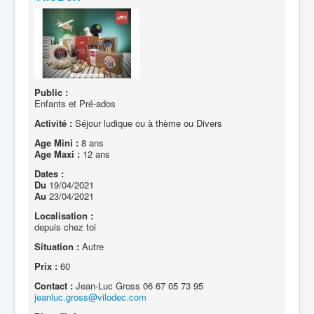
Public :
Enfants et Pré-ados
Activité :
Séjour ludique ou à thème ou Divers
Age Mini :
8 ans
Age Maxi :
12 ans
Dates :
Du
19/04/2021
Au
23/04/2021
Localisation :
depuis chez toi
Situation :
Autre
Prix :
60
Contact :
Jean-Luc Gross 06 67 05 73 95
jeanluc.gross@vilodec.com