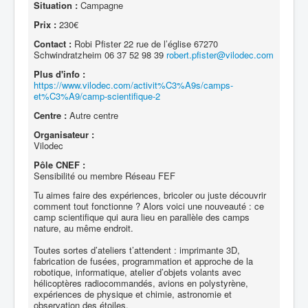
Situation :
Campagne
Prix :
230€
Contact :
Robi Pfister 22 rue de l’église 67270
Schwindratzheim 06 37 52 98 39
robert.pfister@vilodec.com
Plus d'info :
https://www.vilodec.com/activit%C3%A9s/camps-
et%C3%A9/camp-scientifique-2
Centre :
Autre centre
Organisateur :
Vilodec
Pôle CNEF :
Sensibilité ou membre Réseau FEF
Tu aimes faire des expériences, bricoler ou juste découvrir
comment tout fonctionne ? Alors voici une nouveauté : ce
camp scientifique qui aura lieu en parallèle des camps
nature, au même endroit.
Toutes sortes d’ateliers t’attendent : imprimante 3D,
fabrication de fusées, programmation et approche de la
robotique, informatique, atelier d’objets volants avec
hélicoptères radiocommandés, avions en polystyrène,
expériences de physique et chimie, astronomie et
observation des étoiles.