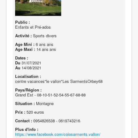
Public :
Enfants et Pré-ados
Activité :
Sports divers
Age Mini :
6 ans ans
Age Maxi :
14 ans ans
Dates :
Du
31/07/2021
Au
14/08/2021
Localisation :
centre vacances"le vallon"Les SarmentsOrbey68
Pays/Région :
Grand Est - 08-10-51-52-54-55-67-68-88
Situation :
Montagne
Prix :
520 euros
Contact :
0954826538 - 0619743216
Plus d'info :
https://www.facebook.com/colosarments.vallon/