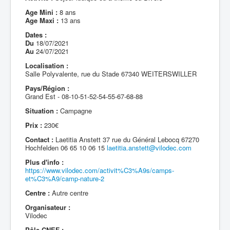
Age Mini :
8 ans
Age Maxi :
13 ans
Dates :
Du
18/07/2021
Au
24/07/2021
Localisation :
Salle Polyvalente, rue du Stade 67340 WEITERSWILLER
Pays/Région :
Grand Est - 08-10-51-52-54-55-67-68-88
Situation :
Campagne
Prix :
230€
Contact :
Laetitia Anstett 37 rue du Général Lebocq 67270
Hochfelden 06 65 10 06 15
laetitia.anstett@vilodec.com
Plus d'info :
https://www.vilodec.com/activit%C3%A9s/camps-
et%C3%A9/camp-nature-2
Centre :
Autre centre
Organisateur :
Vilodec
Pôle CNEF :