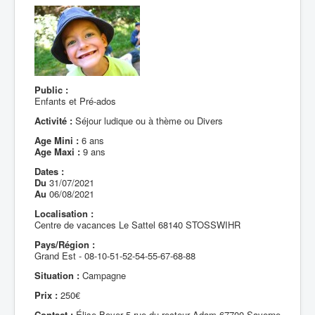
Public :
Enfants et Pré-ados
Activité :
Séjour ludique ou à thème ou Divers
Age Mini :
6 ans
Age Maxi :
9 ans
Dates :
Du
31/07/2021
Au
06/08/2021
Localisation :
Centre de vacances Le Sattel 68140 STOSSWIHR
Pays/Région :
Grand Est - 08-10-51-52-54-55-67-68-88
Situation :
Campagne
Prix :
250€
Contact :
Élise Boyer 5 rue du recteur Adam 67700 Saverne