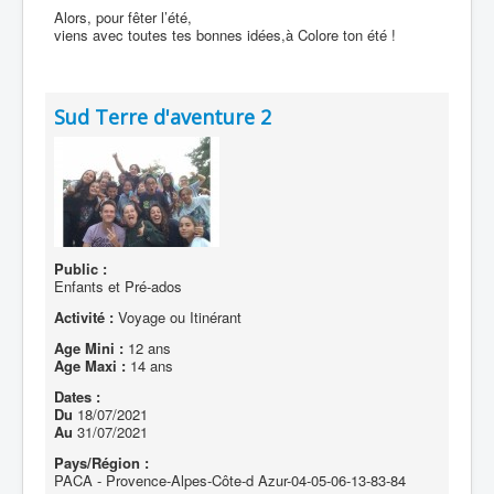
Alors, pour fêter l’été,
viens avec toutes tes bonnes idées,à Colore ton été !
Sud Terre d'aventure 2
Public :
Enfants et Pré-ados
Activité :
Voyage ou Itinérant
Age Mini :
12 ans
Age Maxi :
14 ans
Dates :
Du
18/07/2021
Au
31/07/2021
Pays/Région :
PACA - Provence-Alpes-Côte-d Azur-04-05-06-13-83-84