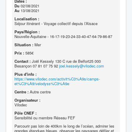
Dates :
Du
02/08/2021
Au
13/08/2021
Localisation :
Séjour itinérant - Voyage collectif depuis l’Alsace
Pays/Région :
Nouvelle-Aquitaine - 16-17-19-23-24-33-40-47-64-79-86-87
Situation :
Mer
Prix :
585€
Contact :
Joël Kessely 130 C rue de Belfort25 000
Besançon 07 81 07 75 92
joel.kessely@vilodec.com
Plus d'info :
https://www.vilodec.com/activit%C3%A9s/camps-
et%C3%A9/velodyss%C3%A9e
Centre :
Autre centre
Organisateur :
Vilodec
Pôle CNEF :
Sensibilité ou membre Réseau FEF
Parcourir pas loin de 400km le long de l’océan, admirer les
grandes étendues bleues, observer les paysages défiler et