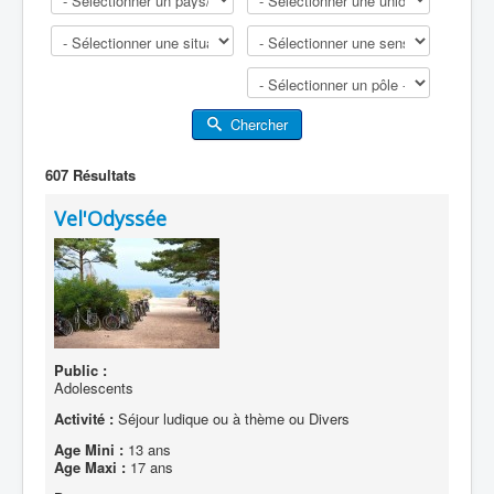
Chercher
607
Résultats
Vel'Odyssée
Public :
Adolescents
Activité :
Séjour ludique ou à thème ou Divers
Age Mini :
13 ans
Age Maxi :
17 ans