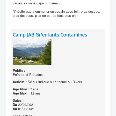
vacances sans papa ni maman.
N’hésite pas à emmener un copain avec toi : bras dessus,
bras dessous, plus on est de fous plus on rit !
Camp JAB Gr'enfants Contamines
Public :
Enfants et Pré-ados
Activité :
Séjour ludique ou à thème ou Divers
Age Mini :
7 ans
Age Maxi :
12 ans
Dates :
Du
22/07/2021
Au
01/08/2021
Localisation :