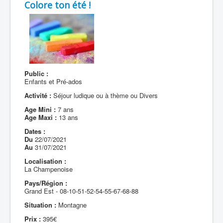
Colore ton été !
Public :
Enfants et Pré-ados
Activité :
Séjour ludique ou à thème ou Divers
Age Mini :
7 ans
Age Maxi :
13 ans
Dates :
Du
22/07/2021
Au
31/07/2021
Localisation :
La Champenoise
Pays/Région :
Grand Est - 08-10-51-52-54-55-67-68-88
Situation :
Montagne
Prix :
395€