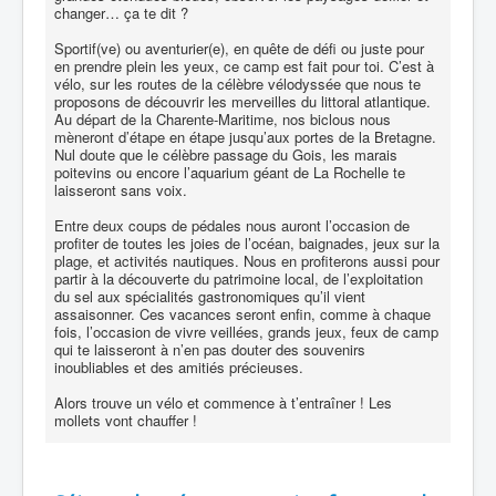
changer… ça te dit ?
Sportif(ve) ou aventurier(e), en quête de défi ou juste pour
en prendre plein les yeux, ce camp est fait pour toi. C’est à
vélo, sur les routes de la célèbre vélodyssée que nous te
proposons de découvrir les merveilles du littoral atlantique.
Au départ de la Charente-Maritime, nos biclous nous
mèneront d’étape en étape jusqu’aux portes de la Bretagne.
Nul doute que le célèbre passage du Gois, les marais
poitevins ou encore l’aquarium géant de La Rochelle te
laisseront sans voix.
Entre deux coups de pédales nous auront l’occasion de
profiter de toutes les joies de l’océan, baignades, jeux sur la
plage, et activités nautiques. Nous en profiterons aussi pour
partir à la découverte du patrimoine local, de l’exploitation
du sel aux spécialités gastronomiques qu’il vient
assaisonner. Ces vacances seront enfin, comme à chaque
fois, l’occasion de vivre veillées, grands jeux, feux de camp
qui te laisseront à n’en pas douter des souvenirs
inoubliables et des amitiés précieuses.
Alors trouve un vélo et commence à t’entraîner ! Les
mollets vont chauffer !