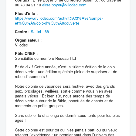
06 78 04 21 10
elise.boyer@vilodec.com
Plus d'info :
https://www.vilodec.com/activit%C3%A9s/camps-
et%C3%A9/colo-d%C3%A9couverte
Centre
:
Sattel - 68
Organisateur :
Vilodec
Pôle CNEF :
Sensibilité ou membre Réseau FEF
Et de dix ! Cette année, c’est la 10ème édition de la colo
découverte : une édition spéciale pleine de surprises et de
rebondissements !
Notre colonie de vacances sera festive, avec des grands
jeux, bricolages, veillées, sortie comme vous n’en avez
jamais vécus ! Et bien sûr, nous aurons des temps de
découverte autour de la Bible, ponctués de chants et de
moments en petits groupes.
Sans oublier le challenge de dormir sous tente pour les plus
âgés !
Cette colonie est pour toi qui n’es jamais parti ou qui veux
retenter l’expérience : un premier saut dans l’univers des