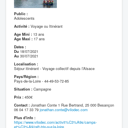
Public :
Adolescents
Activité :
Voyage ou Itinérant
Age Mini :
13 ans
Age Maxi :
17 ans
Dates :
Du
18/07/2021
Au
30/07/2021
Localisation :
Séjour itinérant - Voyage collectif depuis l’Alsace
Pays/Région :
Pays-de-la-Loire - 44-49-53-72-85
Situation :
Campagne
Prix :
450€
Contact :
Jonathan Conte 1 Rue Bertrand, 25 000 Besançon
06 04 17 33 79
jonathan.conte@vilodec.com
Plus d'info :
https://www.vilodec.com/activit%C3%A9s/camps-
et%C3%A9/raft-trip-sur-la-loire