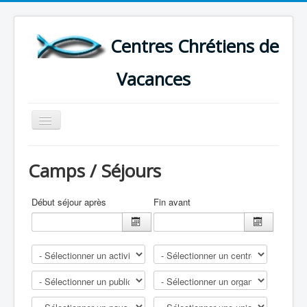
Centres Chrétiens de
Vacances
Basculer
la
navigation
ACCUEIL
Camps / Séjours
CARTE DES CENTRES DE VACANCES .
LISTE DES SEJOURS DE VACANCES 2026
Début séjour après
Fin avant
PLUS