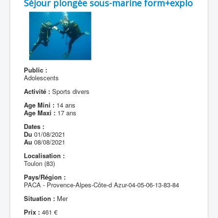
Séjour plongée sous-marine form+explo
Public :
Adolescents
Activité :
Sports divers
Age Mini :
14 ans
Age Maxi :
17 ans
Dates :
Du
01/08/2021
Au
08/08/2021
Localisation :
Toulon (83)
Pays/Région :
PACA - Provence-Alpes-Côte-d Azur-04-05-06-13-83-84
Situation :
Mer
Prix :
461 €