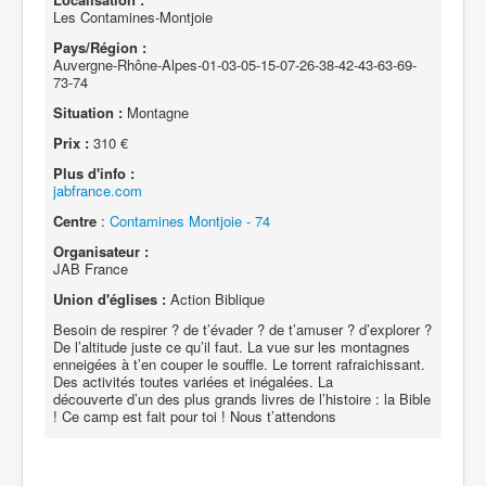
Les Contamines-Montjoie
Pays/Région :
Auvergne-Rhône-Alpes-01-03-05-15-07-26-38-42-43-63-69-
73-74
Situation :
Montagne
Prix :
310 €
Plus d'info :
jabfrance.com
Centre
:
Contamines Montjoie - 74
Organisateur :
JAB France
Union d'églises :
Action Biblique
Besoin de respirer ? de t’évader ? de t’amuser ? d’explorer ?
De l’altitude juste ce qu’il faut. La vue sur les montagnes
enneigées à t’en couper le souffle. Le torrent rafraichissant.
Des activités toutes variées et inégalées. La
découverte d’un des plus grands livres de l’histoire : la Bible
! Ce camp est fait pour toi ! Nous t’attendons