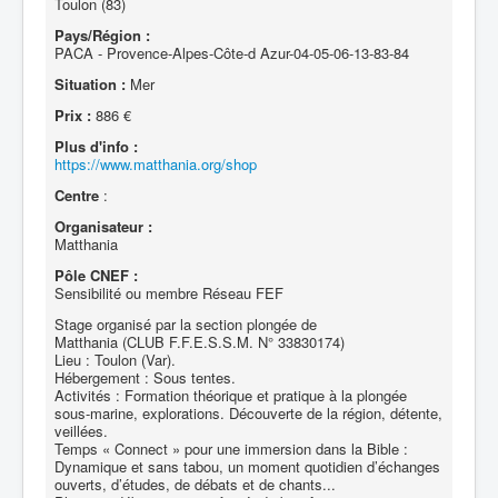
Toulon (83)
Pays/Région :
PACA - Provence-Alpes-Côte-d Azur-04-05-06-13-83-84
Situation :
Mer
Prix :
886 €
Plus d'info :
https://www.matthania.org/shop
Centre
:
Organisateur :
Matthania
Pôle CNEF :
Sensibilité ou membre Réseau FEF
Stage organisé par la section plongée de
Matthania (CLUB F.F.E.S.S.M. N° 33830174)
Lieu : Toulon (Var).
Hébergement : Sous tentes.
Activités : Formation théorique et pratique à la plongée
sous-marine, explorations. Découverte de la région, détente,
veillées.
Temps « Connect » pour une immersion dans la Bible :
Dynamique et sans tabou, un moment quotidien d’échanges
ouverts, d’études, de débats et de chants...