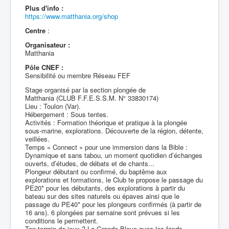
Plus d'info :
https://www.matthania.org/shop
Centre
:
Organisateur :
Matthania
Pôle CNEF :
Sensibilité ou membre Réseau FEF
Stage organisé par la section plongée de
Matthania (CLUB F.F.E.S.S.M. N° 33830174)
Lieu : Toulon (Var).
Hébergement : Sous tentes.
Activités : Formation théorique et pratique à la plongée
sous-marine, explorations. Découverte de la région, détente,
veillées.
Temps « Connect » pour une immersion dans la Bible :
Dynamique et sans tabou, un moment quotidien d’échanges
ouverts, d’études, de débats et de chants...
Plongeur débutant ou confirmé, du baptême aux
explorations et formations, le Club te propose le passage du
PE20* pour les débutants, des explorations à partir du
bateau sur des sites naturels ou épaves ainsi que le
passage du PE40* pour les plongeurs confirmés (à partir de
16 ans). 6 plongées par semaine sont prévues si les
conditions le permettent.
Ton terrain de jeux ? La Grande Bleue avec les fonds