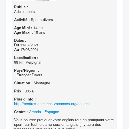
Public :
Adolescents
Activité :
Sports divers
Age Mini :
14 ans
Age Maxi :
18 ans
Dates :
Du
11/07/2021
Au
17/06/2021
Localisation :
98 km Perpignan
Pays/Région :
. Etranger Divers
Situation :
Montagne
Prix :
305 €
Plus d'info :
http://centres-chretiens-vacances.org/contact
Centre
:
Arcada - Espagne
Vous pourrez pratiquer votre anglais tout en pratiquant votre
sport, car tout le camp sera en anglais (il y aura des
personnes bilingues pour vous aider)