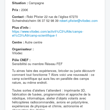
Situation :
Campagne
Prix :
230€
Contact :
Robi Pfister 22 rue de l’église 67270
Schwindratzheim 06 37 52 98 39
robert.pfister@vilodec.com
Plus d'info :
https://www.vilodec.com/activit%C3%A9s/camps-
et%C3%A9/camp-scientifique-1
Centre :
Autre centre
Organisateur :
Vilodec
Pôle CNEF :
Sensibilité ou membre Réseau FEF
Tu aimes faire des expériences, bricoler ou juste découvrir
comment tout fonctionne ? Alors voici une nouveauté : ce
camp scientifique qui aura lieu en parallèle des camps
nature, au même endroit.
Toutes sortes d’ateliers t’attendent : imprimante 3D,
fabrication de fusées, programmation et approche de la
robotique, informatique, atelier d’objets volants avec
hélicoptères radiocommandés, avions en polystyrène,
expériences de physique et chimie, astronomie et
observation des étoiles.