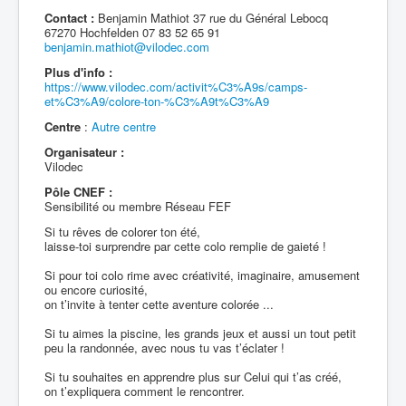
Contact :
Benjamin Mathiot 37 rue du Général Lebocq
67270 Hochfelden 07 83 52 65 91
benjamin.mathiot@vilodec.com
Plus d'info :
https://www.vilodec.com/activit%C3%A9s/camps-
et%C3%A9/colore-ton-%C3%A9t%C3%A9
Centre
:
Autre centre
Organisateur :
Vilodec
Pôle CNEF :
Sensibilité ou membre Réseau FEF
Si tu rêves de colorer ton été,
laisse-toi surprendre par cette colo remplie de gaieté !
Si pour toi colo rime avec créativité, imaginaire, amusement
ou encore curiosité,
on t’invite à tenter cette aventure colorée ...
Si tu aimes la piscine, les grands jeux et aussi un tout petit
peu la randonnée, avec nous tu vas t’éclater !
Si tu souhaites en apprendre plus sur Celui qui t’as créé,
on t’expliquera comment le rencontrer.