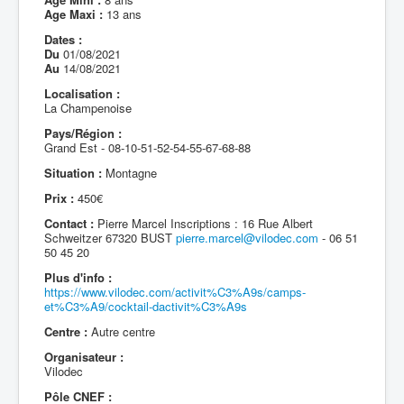
Age Maxi :
13 ans
Dates :
Du
01/08/2021
Au
14/08/2021
Localisation :
La Champenoise
Pays/Région :
Grand Est - 08-10-51-52-54-55-67-68-88
Situation :
Montagne
Prix :
450€
Contact :
Pierre Marcel Inscriptions : 16 Rue Albert
Schweitzer 67320 BUST
pierre.marcel@vilodec.com
- 06 51
50 45 20
Plus d'info :
https://www.vilodec.com/activit%C3%A9s/camps-
et%C3%A9/cocktail-dactivit%C3%A9s
Centre :
Autre centre
Organisateur :
Vilodec
Pôle CNEF :